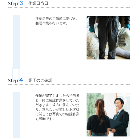
3
作業日当日
Step
注意点等のご依頼に基づき、
整理作業を行います。
4
完了のご確認
Step
作業が完了しましたら担当者
と一緒に確認作業をしていた
だきます。遠方に住んでいた
り、立ち合いが難しいお客様
に関しては写真での確認作業
も可能です。