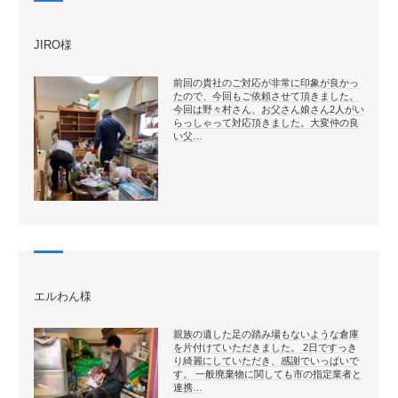
JIRO様
前回の貴社のご対応が非常に印象が良かっ
たので、今回もご依頼させて頂きました。
今回は野々村さん、お父さん娘さん2人がい
らっしゃって対応頂きました。大変仲の良
い父…
エルわん様
親族の遺した足の踏み場もないような倉庫
を片付けていただきました。 2日ですっき
り綺麗にしていただき、感謝でいっぱいで
す。 一般廃棄物に関しても市の指定業者と
連携…