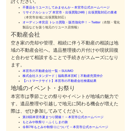
討ください。
不要品をリユースしてみませんか – 本宮市公式ホームページ
リサイクルショップ 本宮市・出張買取24時｜出張買取対応の業者
（本宮市全域に出張買取対応）
オーディン本宮店 トレカ買取・販売強化中！ – Twitter
（衣類・電化
製品などを扱う地元のリユース店情報）
不動産会社
空き家の売却や管理、相続に伴う不動産の相談は地
域の不動産会社へ。遺品整理後の片付けや現状回復
と合わせて相談することで手続きがスムーズになり
ます。
本宮市の不動産会社一覧 – SUUMO
株式会社スタンダード｜福島県本宮町｜不動産売買仲介
【ハトマークサイト】本宮市の不動産会社検索結果
地域のイベント・お祭り
本宮市は季節ごとの祭りやイベントが地域の魅力で
す。遺品整理や引越しで地元に関わる機会が増えた
際は、ぜひ参加してみてください。
第19回本宮市夏まつり開催！ – 本宮市公式ホームページ
もとみや秋祭り – ふくしまの旅
令和7年もとみや秋祭りについて – 本宮市公式ホームページ