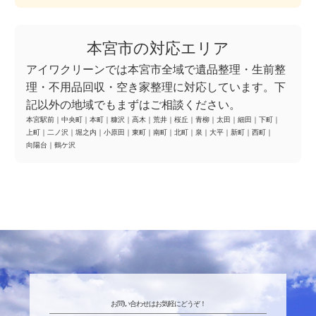
本宮市の対応エリア
アイワクリーンでは本宮市全域で遺品整理・生前整
理・不用品回収・空き家整理に対応しています。下
記以外の地域でもまずはご相談ください。
本宮駅前
｜
中央町
｜
本町
｜
糠沢
｜
高木
｜
荒井
｜
桜丘
｜
青柳
｜
太田
｜
細田
｜
下町
｜
上町
｜
二ノ沢
｜
堀之内
｜
小原田
｜
東町
｜
南町
｜
北町
｜
泉
｜
大平
｜
新町
｜
西町
｜
向陽台
｜
鶴ケ沢
お問い合わせはお気軽にどうぞ！