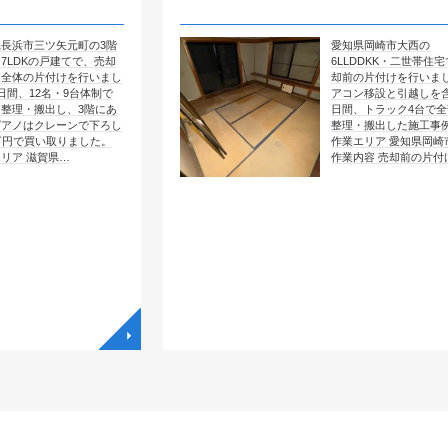
元町の3階
愛知県岡崎市大西の
てで、売却
6LLDDKK・二世帯住宅で、売
を行いまし
却前の片付けを行いました。エ
9台体制で
アコン移設と引越しを含めて4
、3階にあ
日間、トラック4台で全部屋を
ンで下ろし
整理・搬出した施工事例です。
りました。
作業エリア 愛知県岡崎市大西
…
作業内容 売却前の片付け …
◥
◥