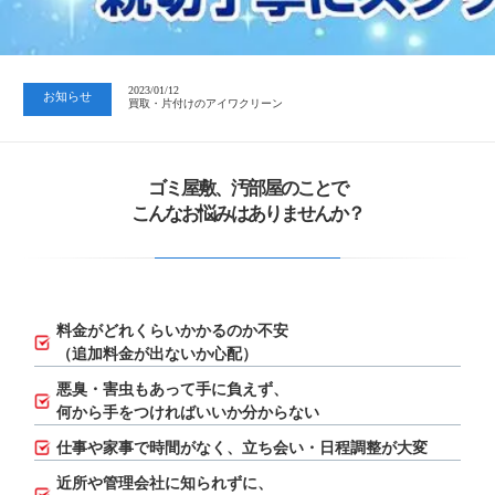
2023/07/24
中日新聞 岐阜版「空き家対策SOS」コーナーに掲載いただきまし…
2023/01/12
お知らせ
買取・片付けのアイワクリーン
2023/07/24
中日新聞 岐阜版「空き家対策SOS」コーナーに掲載いただきまし…
ゴミ屋敷、汚部屋のことで
こんなお悩みはありませんか？
料金がどれくらいかかるのか不安
（追加料金が出ないか心配）
悪臭・害虫もあって手に負えず、
何から手をつければいいか分からない
仕事や家事で時間がなく、立ち会い・日程調整が大変
近所や管理会社に知られずに、