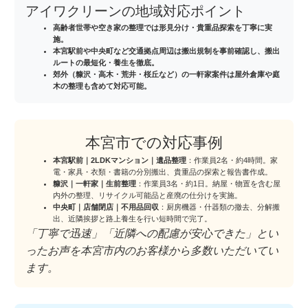
アイワクリーンの地域対応ポイント
高齢者世帯や空き家の整理では
形見分け・貴重品探索
を丁寧に実
施。
本宮駅前や中央町など交通拠点周辺は搬出規制を事前確認し、
搬出
ルートの最短化・養生
を徹底。
郊外（糠沢・高木・荒井・桜丘など）の一軒家案件は屋外倉庫や庭
木の整理も含めて対応可能。
本宮市での対応事例
本宮駅前｜2LDKマンション｜遺品整理
：作業員2名・約4時間。家
電・家具・衣類・書籍の分別搬出、貴重品の探索と報告書作成。
糠沢｜一軒家｜生前整理
：作業員3名・約1日。納屋・物置を含む屋
内外の整理、リサイクル可能品と産廃の仕分けを実施。
中央町｜店舗閉店｜不用品回収
：厨房機器・什器類の撤去、分解搬
出、近隣挨拶と路上養生を行い短時間で完了。
「丁寧で迅速」「近隣への配慮が安心できた」とい
ったお声を本宮市内のお客様から多数いただいてい
ます。