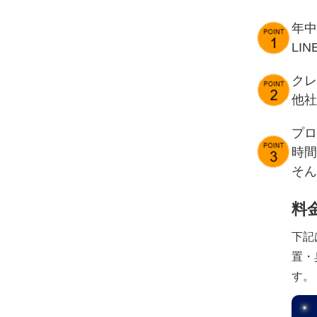
年中
LI
クレ
他社
プロ
時間
そん
料
下記
置・
す。