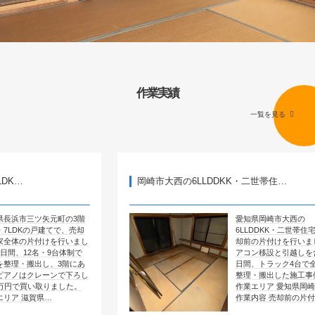
作業実績
一覧を見る
岡崎市大西の6LLDDKK・二世帯住…
元町の3階
愛知県岡崎市大西の
建てで、売却
6LLDDKK・二世帯住宅で、売
けを行いまし
却前の片付けを行いました。エ
・9台体制で
アコン移設と引越しを含めて4
、3階にあ
日間、トラック4台で全部屋を
ーンで下ろし
整理・搬出した施工事例です。
りました。
作業エリア 愛知県岡崎市大西
…
作業内容 売却前の片付け …