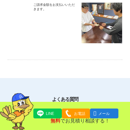
ご請求金額をお支払いいただ
きます。
よくある質問

LINE
お電話
メール
無料
でお見積り相談する！
写真でもお見積りできますか。