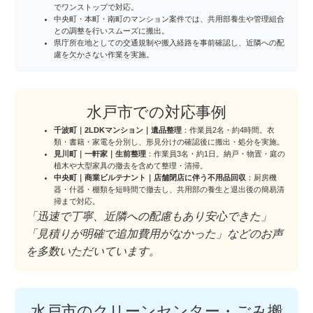
でワンストップで対応。
中央町・本町・南町のマンション案件では、共用部養生や管理組合
との調整を行いスムーズに搬出。
県庁所在地としての交通規制や搬入経路を事前確認し、近隣への配
慮を欠かさない作業を実施。
水戸市での対応事例
千波町｜2LDKマンション｜遺品整理
：作業員2名・約4時間。衣
類・書籍・家電を分別し、形見分けの確認後に搬出・処分を実施。
見川町｜一軒家｜生前整理
：作業員3名・約1日。納戸・物置・庭の
植木や大型家具の撤去を含めて整理・清掃。
中央町｜商業ビルテナント｜店舗閉店に伴う不用品回収
：厨房機
器・什器・棚類を短時間で撤去し、共用部の養生と退出後の簡易清
掃まで対応。
「迅速で丁寧、近隣への配慮もあり安心できた」
「見積りが明確で追加費用がなかった」などのお声
を多数いただいています。
水戸市のクリーンセンター・ごみ搬