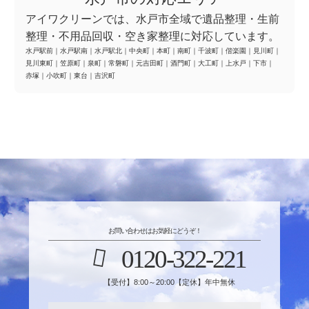
アイワクリーンでは、水戸市全域で遺品整理・生前
整理・不用品回収・空き家整理に対応しています。
水戸駅前
｜
水戸駅南
｜
水戸駅北
｜
中央町
｜
本町
｜
南町
｜
千波町
｜
偕楽園
｜
見川町
｜
見川東町
｜
笠原町
｜
泉町
｜
常磐町
｜
元吉田町
｜
酒門町
｜
大工町
｜
上水戸
｜
下市
｜
赤塚
｜
小吹町
｜
東台
｜
吉沢町
お問い合わせはお気軽にどうぞ！
0120-322-221
【受付】8:00～20:00【定休】年中無休