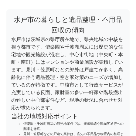
水戸市の暮らしと遺品整理・不用品
回収の傾向
水戸市は茨城県の県庁所在地で、県央地域の中核を
担う都市です。偕楽園や千波湖周辺には歴史的な住
宅地や観光施設が混在し、中心市街地（中央町・本
町・南町）にはマンションや商業施設が集積してい
ます。見川・笠原町などの郊外は戸建てが多く、高
齢化に伴う遺品整理・空き家対策のニーズが増加し
ているのが特徴です。中核市として行政サービスが
充実している反面、家財量の多い一軒家や階段搬出
の難しい中心部案件など、現地の状況に合わせた対
応が求められます。
当社の地域対応ポイント
偕楽園・千波町周辺の観光地案件では、搬出動線や観光客通行への
配慮を徹底。
見川・笠原町などの戸建て案件は、庭先の不用品や物置内の整理ま