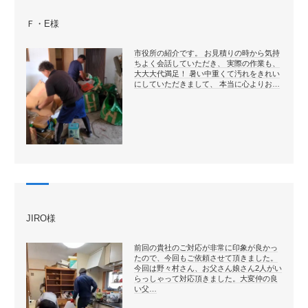
Ｆ・E様
市役所の紹介です。 お見積りの時から気持
ちよく会話していただき、 実際の作業も、
大大大代満足！ 暑い中重くて汚れをきれい
にしていただきまして、 本当に心よりお…
JIRO様
前回の貴社のご対応が非常に印象が良かっ
たので、今回もご依頼させて頂きました。
今回は野々村さん、お父さん娘さん2人がい
らっしゃって対応頂きました。大変仲の良
い父…