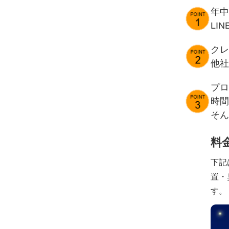
年中
LI
クレ
他社
プロ
時間
そん
料
下記
置・
す。