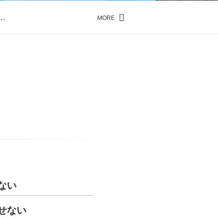
…
MORE
…
ない
せない