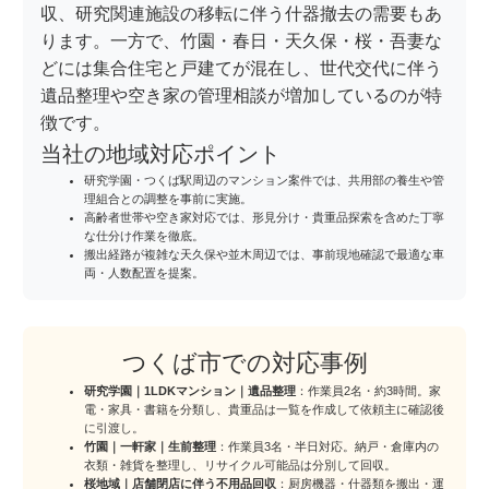
収、研究関連施設の移転に伴う什器撤去の需要もあ
ります。一方で、竹園・春日・天久保・桜・吾妻な
どには集合住宅と戸建てが混在し、世代交代に伴う
遺品整理や空き家の管理相談が増加しているのが特
徴です。
当社の地域対応ポイント
研究学園・つくば駅周辺のマンション案件では、共用部の養生や管
理組合との調整を事前に実施。
高齢者世帯や空き家対応では、形見分け・貴重品探索を含めた丁寧
な仕分け作業を徹底。
搬出経路が複雑な天久保や並木周辺では、事前現地確認で最適な車
両・人数配置を提案。
つくば市での対応事例
研究学園｜1LDKマンション｜遺品整理
：作業員2名・約3時間。家
電・家具・書籍を分類し、貴重品は一覧を作成して依頼主に確認後
に引渡し。
竹園｜一軒家｜生前整理
：作業員3名・半日対応。納戸・倉庫内の
衣類・雑貨を整理し、リサイクル可能品は分別して回収。
桜地域｜店舗閉店に伴う不用品回収
：厨房機器・什器類を搬出・運