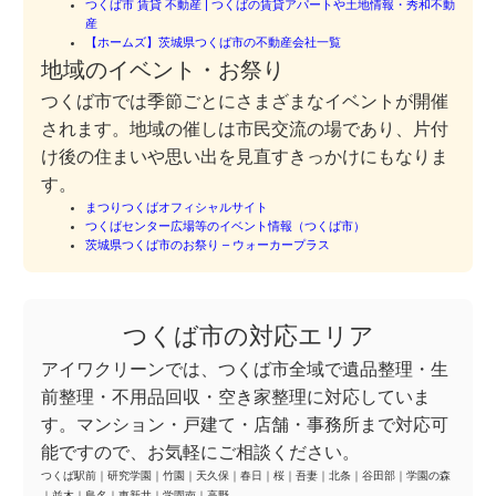
つくば市 賃貸 不動産 | つくばの賃貸アパートや土地情報・秀和不動
産
【ホームズ】茨城県つくば市の不動産会社一覧
地域のイベント・お祭り
つくば市では季節ごとにさまざまなイベントが開催
されます。地域の催しは市民交流の場であり、片付
け後の住まいや思い出を見直すきっかけにもなりま
す。
まつりつくばオフィシャルサイト
つくばセンター広場等のイベント情報（つくば市）
茨城県つくば市のお祭り – ウォーカープラス
つくば市の対応エリア
アイワクリーンでは、つくば市全域で遺品整理・生
前整理・不用品回収・空き家整理に対応していま
す。マンション・戸建て・店舗・事務所まで対応可
能ですので、お気軽にご相談ください。
つくば駅前
｜
研究学園
｜
竹園
｜
天久保
｜
春日
｜
桜
｜
吾妻
｜
北条
｜
谷田部
｜
学園の森
｜
並木
｜
島名
｜
東新井
｜
学園南
｜
高野