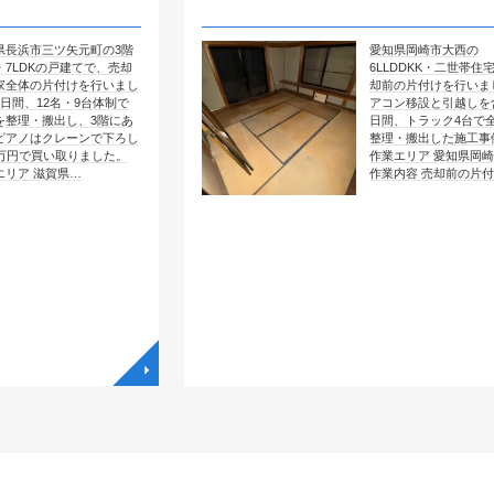
元町の3階
愛知県岡崎市大西の
建てで、売却
6LLDDKK・二世帯住宅で、売
けを行いまし
却前の片付けを行いました。エ
・9台体制で
アコン移設と引越しを含めて4
、3階にあ
日間、トラック4台で全部屋を
ーンで下ろし
整理・搬出した施工事例です。
りました。
作業エリア 愛知県岡崎市大西
…
作業内容 売却前の片付け …
◥
◥