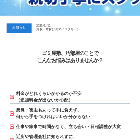
2023/07/24
中日新聞 岐阜版「空き家対策SOS」コーナーに掲載いただきまし…
2023/01/12
お知らせ
買取・片付けのアイワクリーン
2023/07/24
中日新聞 岐阜版「空き家対策SOS」コーナーに掲載いただきまし…
ゴミ屋敷、汚部屋のことで
こんなお悩みはありませんか？
料金がどれくらいかかるのか不安
（追加料金が出ないか心配）
悪臭・害虫もあって手に負えず、
何から手をつければいいか分からない
仕事や家事で時間がなく、立ち会い・日程調整が大変
近所や管理会社に知られずに、