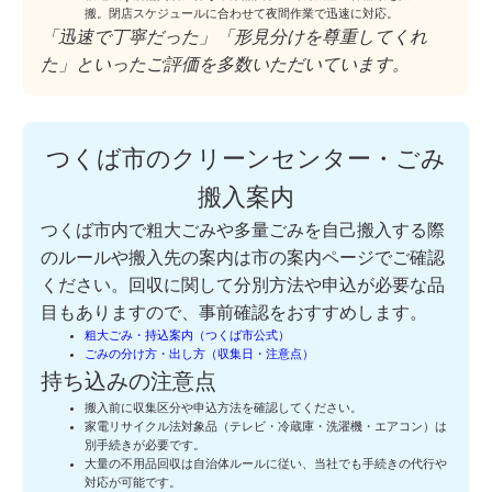
搬。閉店スケジュールに合わせて夜間作業で迅速に対応。
「迅速で丁寧だった」「形見分けを尊重してくれ
た」といったご評価を多数いただいています。
つくば市のクリーンセンター・ごみ
搬入案内
つくば市内で粗大ごみや多量ごみを自己搬入する際
のルールや搬入先の案内は市の案内ページでご確認
ください。回収に関して分別方法や申込が必要な品
目もありますので、事前確認をおすすめします。
粗大ごみ・持込案内（つくば市公式）
ごみの分け方・出し方（収集日・注意点）
持ち込みの注意点
搬入前に収集区分や申込方法を確認してください。
家電リサイクル法対象品（テレビ・冷蔵庫・洗濯機・エアコン）は
別手続きが必要です。
大量の不用品回収は自治体ルールに従い、当社でも手続きの代行や
対応が可能です。