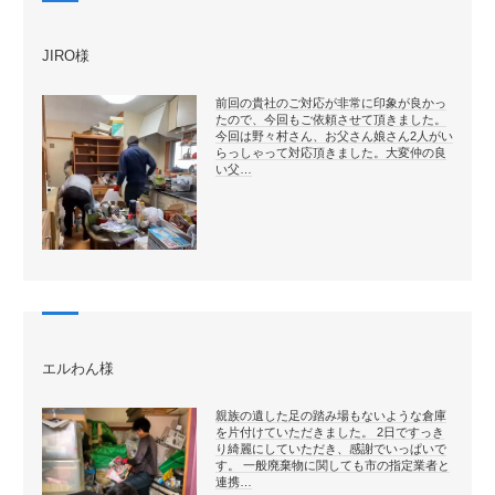
JIRO様
前回の貴社のご対応が非常に印象が良かっ
たので、今回もご依頼させて頂きました。
今回は野々村さん、お父さん娘さん2人がい
らっしゃって対応頂きました。大変仲の良
い父…
エルわん様
親族の遺した足の踏み場もないような倉庫
を片付けていただきました。 2日ですっき
り綺麗にしていただき、感謝でいっぱいで
す。 一般廃棄物に関しても市の指定業者と
連携…