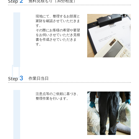
2
無料見積もり（30分程度）
Step
現地にて、整理するお部屋と
家財を確認させていただきま
す。
その際にお客様の希望や要望
をお伺いさせていただき見積
書を作成させていただきま
す。
3
作業日当日
Step
注意点等のご依頼に基づき、
整理作業を行います。