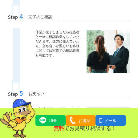
4
完了のご確認
Step
作業が完了しましたら担当者
と一緒に確認作業をしていた
だきます。遠方に住んでいた
り、立ち合いが難しいお客様
に関しては写真での確認作業
も可能です。
5
お支払い
Step
ご請求金額をお支払いいただ
きます。

LINE
お電話
メール
無料
でお見積り相談する！