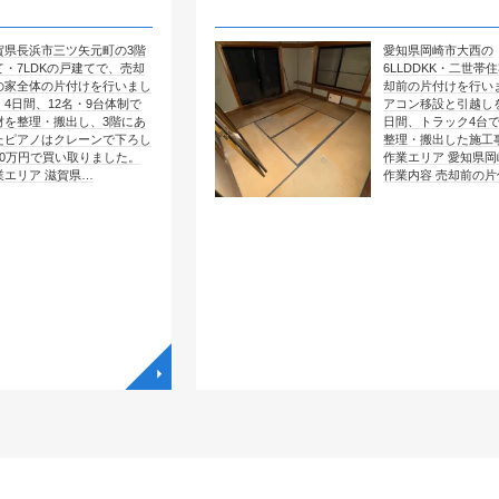
矢元町の3階
愛知県岡崎市大西の
戸建てで、売却
6LLDDKK・二世帯住宅で、売
付けを行いまし
却前の片付けを行いました。エ
・9台体制で
アコン移設と引越しを含めて4
し、3階にあ
日間、トラック4台で全部屋を
レーンで下ろし
整理・搬出した施工事例です。
取りました。
作業エリア 愛知県岡崎市大西
県…
作業内容 売却前の片付け …
◥
◥