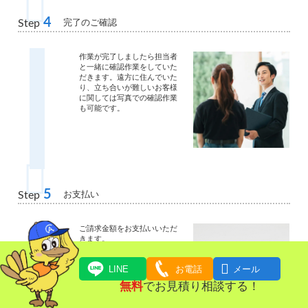
4
完了のご確認
Step
作業が完了しましたら担当者
と一緒に確認作業をしていた
だきます。遠方に住んでいた
り、立ち合いが難しいお客様
に関しては写真での確認作業
も可能です。
5
お支払い
Step
ご請求金額をお支払いいただ
きます。

LINE
お電話
メール
無料
でお見積り相談する！