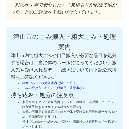
「対応が丁寧で安心した」「見積もりが明確で助か
った」とのご評価を多数いただいています。
津山市のごみ搬入・粗大ごみ・処理
案内
津山市内で粗大ごみや自己搬入が必要な品目を処分
する場合は、自治体のルールに従ってください。搬
入先や受け入れ基準、手続きについては下記公式情
報をご確認ください。
粗大ごみ・ごみ搬入案内（津山市公式）
ごみの分け方・出し方（収集日・注意事項）
持ち込み・処分の注意点
家電リサイクル法対象品目（テレビ・冷蔵庫・洗濯機・エアコン）
は別途手続きやリサイクル料金が必要です。
大量の不用品や事業系ゴミは自治体で受け入れ不可の場合があるた
め、事前確認が必要です。
当社では自治体手続きのご相談や、搬出後の適正処理まで一括でサ
ポートします。