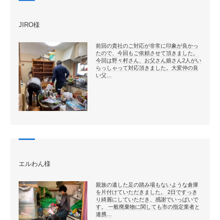
JIRO様
前回の貴社のご対応が非常に印象が良かっ
たので、今回もご依頼させて頂きました。
今回は野々村さん、お父さん娘さん2人がい
らっしゃって対応頂きました。大変仲の良
い父…
エルわん様
親族の遺した足の踏み場もないような倉庫
を片付けていただきました。 2日ですっき
り綺麗にしていただき、感謝でいっぱいで
す。 一般廃棄物に関しても市の指定業者と
連携…