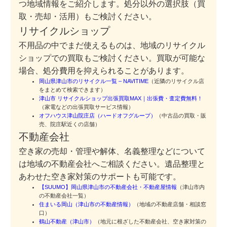
つ地域情報をご紹介します。処分以外の選択肢（買
取・売却・活用）もご検討ください。
リサイクルショップ
不用品の中でまだ使えるものは、地域のリサイクル
ショップでの買取もご検討ください。買取が可能な
場合、処分費用を抑えられることがあります。
岡山県津山市のリサイクル一覧 – NAVITIME
（近隣のリサイクル店
をまとめて検索できます）
津山市 リサイクルショップ出張買取MAX｜出張費・査定費無料！
（家電などの出張買取サービス情報）
オフハウス津山院庄店（ハードオフグループ）
（中古品の買取・販
売、院庄駅近くの店舗）
不動産会社
空き家の売却・管理や解体、名義整理などについて
は地域の不動産会社へご相談ください。遺品整理と
あわせた空き家対策のサポートも可能です。
【SUUMO】岡山県津山市の不動産会社・不動産屋情報
（津山市内
の不動産会社一覧）
住まいる岡山（津山市の不動産情報）
（地域の不動産店舗・相談窓
口）
鶴山不動産（津山市）
（地元に根ざした不動産会社、空き家対策の