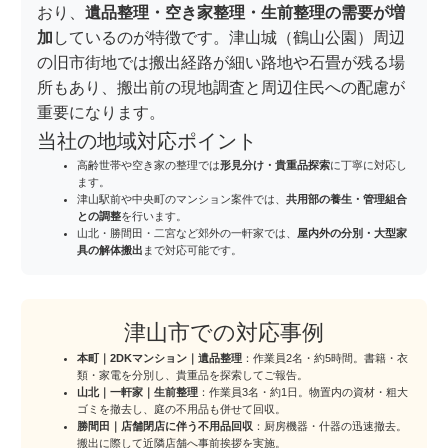
おり、
遺品整理・空き家整理・生前整理の需要が増
加
しているのが特徴です。津山城（鶴山公園）周辺
の旧市街地では搬出経路が細い路地や石畳が残る場
所もあり、搬出前の現地調査と周辺住民への配慮が
重要になります。
当社の地域対応ポイント
高齢世帯や空き家の整理では
形見分け・貴重品探索
に丁寧に対応し
ます。
津山駅前や中央町のマンション案件では、
共用部の養生・管理組合
との調整
を行います。
山北・勝間田・二宮など郊外の一軒家では、
屋内外の分別・大型家
具の解体搬出
まで対応可能です。
津山市での対応事例
本町｜2DKマンション｜遺品整理
：作業員2名・約5時間。書籍・衣
類・家電を分別し、貴重品を探索してご報告。
山北｜一軒家｜生前整理
：作業員3名・約1日。物置内の資材・粗大
ゴミを撤去し、庭の不用品も併せて回収。
勝間田｜店舗閉店に伴う不用品回収
：厨房機器・什器の迅速撤去。
搬出に際して近隣店舗へ事前挨拶を実施。