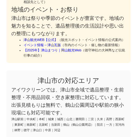
相談先として）
地域のイベント・お祭り
津山市は祭りや季節のイベントが豊富です。地域の
魅力を知ることで、遺品整理後の生活設計や思い出
の整理にもつながります。
津山観光WEB【公式】
（観光スポット・イベント情報の公式案内）
イベント情報 – 津山瓦版
（市内のイベント・催し物の最新情報）
【2025年】津山まつり｜岡山観光Web
（徳守神社の大神輿など伝統
行事の紹介）
津山市の対応エリア
アイワクリーンでは、津山市全域で遺品整理・生前
整理・不用品回収・空き家整理に対応しています。
出張見積もりは無料で、鶴山公園周辺や駅前の狭小
現場にも対応可能です。
津山駅前
｜
中央町
｜
本町
｜
城東
｜
城西
｜
山北
｜
勝間田
｜
二宮
｜
久米
｜
高野
｜
西新町
｜
東新町
｜
南新町
｜
北新町
｜
当新田
｜
鶴山（鶴山公園周辺）
｜
院庄
｜
一方
｜
宮河内
｜
林野
｜
徳守
｜
津山口
｜
中原
｜
河辺