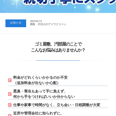
2023/07/24
中日新聞 岐阜版「空き家対策SOS」コーナーに掲載いただきまし…
2023/01/12
お知らせ
買取・片付けのアイワクリーン
2023/07/24
中日新聞 岐阜版「空き家対策SOS」コーナーに掲載いただきまし…
ゴミ屋敷、汚部屋のことで
こんなお悩みはありませんか？
料金がどれくらいかかるのか不安
（追加料金が出ないか心配）
悪臭・害虫もあって手に負えず、
何から手をつければいいか分からない
仕事や家事で時間がなく、立ち会い・日程調整が大変
近所や管理会社に知られずに、