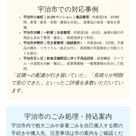
宇治市での対応事例
宇治市小倉町｜2LDKマンション｜遺品整理
：作業員2名・約4時
間。家電・家具・衣類・書籍を分別し、貴重品の発見・報告を実
施。
宇治市木幡｜一軒家｜生前整理
：作業員3名・約1日。納屋や庭の不
用品も含めて整理・撤去し、簡易清掃まで対応。
宇治市伊勢田｜空き家整理（相続案件）
：作業員4名・2日間。不要
品の搬出・リサイクル・処分を行い、残置物の写真報告と分類リス
トを提出。
宇治市五ヶ庄｜飲食店舗閉店に伴う不用品回収
：厨房機器・テーブ
ル・什器類を分解・搬出し、産業廃棄物・一般廃棄物を区分して処
理。
「近隣への配慮が行き届いていた」「見積りが明朗
で安心できた」といったご評価を多数いただいてい
ます。
宇治市のごみ処理・持込案内
宇治市内で粗大ごみや多量ごみを自己搬入する際の
手続きや搬入先、注意事項は市の案内をご確認くだ