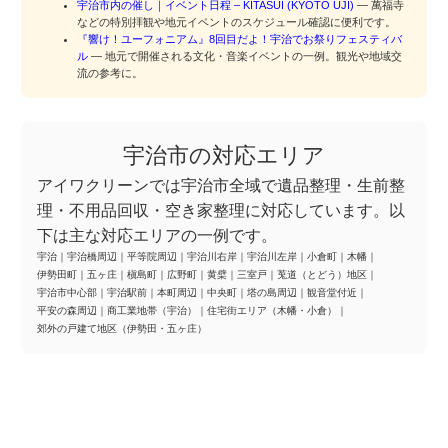
宇治市内の催し｜イベント日程 – KITASUI (KYOTO UJI)
— 萬福寺
などの特別拝観や地元イベントのスケジュール確認に便利です。
『響け！ユーフォニアム』8回目だよ！宇治でお祭りフェスティバ
ル
— 地元で開催される文化・音楽イベントの一例。観光や地域交
流の参考に。
宇治市の対応エリア
アイワクリーンでは宇治市全域で遺品整理・生前整
理・不用品回収・空き家整理に対応しています。以
下は主な対応エリアの一例です。
宇治
｜
宇治橋周辺
｜
平等院周辺
｜
宇治川右岸
｜
宇治川左岸
｜
小倉町
｜
木幡
｜
伊勢田町
｜
五ヶ庄
｜
槇島町
｜
広野町
｜
黄檗
｜
三室戸
｜
莵道（とどう）地区
｜
宇治市中心部
｜
宇治駅前
｜
本町周辺
｜
中央町
｜
塔の島周辺
｜
観音堂付近
｜
平安の森周辺
｜
商工業地帯（宇治）
｜
住宅街エリア（木幡・小倉）
｜
郊外の戸建て地区（伊勢田・五ヶ庄）