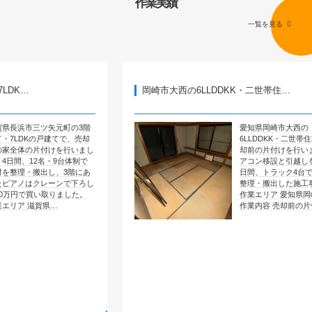
作業実績
一覧を見る
岡崎市大西の6LLDDKK・二世帯住…
矢元町の3階
愛知県岡崎市大西の
戸建てで、売却
6LLDDKK・二世帯住宅で、売
付けを行いまし
却前の片付けを行いました。エ
名・9台体制で
アコン移設と引越しを含めて4
し、3階にあ
日間、トラック4台で全部屋を
レーンで下ろし
整理・搬出した施工事例です。
取りました。
作業エリア 愛知県岡崎市大西
県…
作業内容 売却前の片付け …