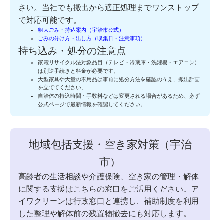
さい。当社でも搬出から適正処理までワンストップ
で対応可能です。
粗大ごみ・持込案内（宇治市公式）
ごみの分け方・出し方（収集日・注意事項）
持ち込み・処分の注意点
家電リサイクル法対象品目（テレビ・冷蔵庫・洗濯機・エアコン）
は別途手続きと料金が必要です。
大型家具や大量の不用品は事前に処分方法を確認のうえ、搬出計画
を立ててください。
自治体の持込時間・手数料などは変更される場合があるため、必ず
公式ページで最新情報を確認してください。
地域包括支援・空き家対策（宇治
市）
高齢者の生活相談や介護保険、空き家の管理・解体
に関する支援はこちらの窓口をご活用ください。ア
イワクリーンは行政窓口と連携し、補助制度を利用
した整理や解体前の残置物撤去にも対応します。