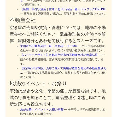
と …
— 衣類から大型家具まで幅広く取り扱い。出張買取サービス
も利用可能です。
【店舗：京都宇治店｜在庫：あり】商品一覧 – トレファクONLINE
— 店舗在庫や通販情報の確認に。買取対象か事前に確認できます。
不動産会社
空き家の売却や賃貸・管理については、地域の不動
産会社へご相談ください。遺品整理後の片付けや解
体、家財処分とあわせて検討するとスムーズです。
宇治市の不動産会社一覧 – 京都府 – SUUMO
— 宇治市内の不動産
会社を一覧で比較できます。売却・管理の相談先探しに便利です。
【ハトマークサイト】京都府宇治市の不動産会社の検索結果
— 公
益の不動産業者情報。空き家対策や賃貸管理の相談に適していま
す。
【京都府宇治市版】売却に強くて実績が豊富な地元の不動産屋さん
…
— 実績のある地元業者の紹介。売却をお考えの際は併せてご確
認ください。
地域のイベント・お祭り
宇治は歴史や文化、季節の催しが豊富な街です。地
域の行事を知ることで、遺品整理や引越し時のご近
所対応にも役立ちます。
あがた祭｜イベント – お茶の京都
— 中宇治エリアの伝統行事。地
域の文化を知る機会です。