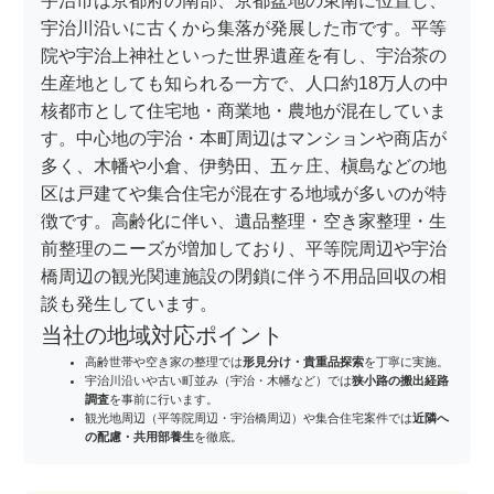
宇治市は京都府の南部、京都盆地の東南に位置し、
宇治川沿いに古くから集落が発展した市です。平等
院や宇治上神社といった世界遺産を有し、宇治茶の
生産地としても知られる一方で、人口約18万人の中
核都市として住宅地・商業地・農地が混在していま
す。中心地の宇治・本町周辺はマンションや商店が
多く、木幡や小倉、伊勢田、五ヶ庄、槇島などの地
区は戸建てや集合住宅が混在する地域が多いのが特
徴です。高齢化に伴い、遺品整理・空き家整理・生
前整理のニーズが増加しており、平等院周辺や宇治
橋周辺の観光関連施設の閉鎖に伴う不用品回収の相
談も発生しています。
当社の地域対応ポイント
高齢世帯や空き家の整理では
形見分け・貴重品探索
を丁寧に実施。
宇治川沿いや古い町並み（宇治・木幡など）では
狭小路の搬出経路
調査
を事前に行います。
観光地周辺（平等院周辺・宇治橋周辺）や集合住宅案件では
近隣へ
の配慮・共用部養生
を徹底。