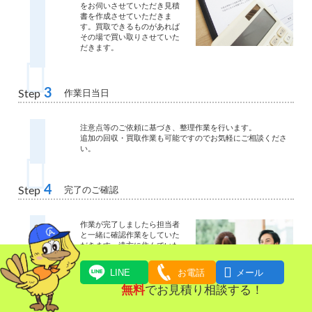
をお伺いさせていただき見積
書を作成させていただきま
す。買取できるものがあれば
その場で買い取りさせていた
だきます。
3
作業日当日
Step
注意点等のご依頼に基づき、整理作業を行います。
追加の回収・買取作業も可能ですのでお気軽にご相談くださ
い。
4
完了のご確認
Step
作業が完了しましたら担当者
と一緒に確認作業をしていた
だきます。遠方に住んでいた
り、立ち合いが難しいお客様
に関しては写真での確認作業

LINE
お電話
メール
も可能です。
ご確認が終わりましたら、お
無料
でお見積り相談する！
引渡し、清算となります。