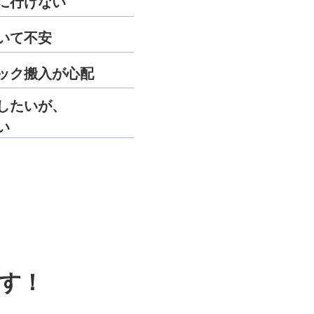
に行けない
いて不安
ック搬入が心配
したいが、
い
す！