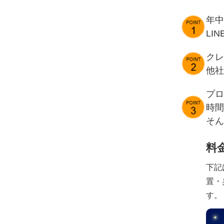
年中
LI
クレ
他社
プロ
時間
そん
料
下記
置・
す。