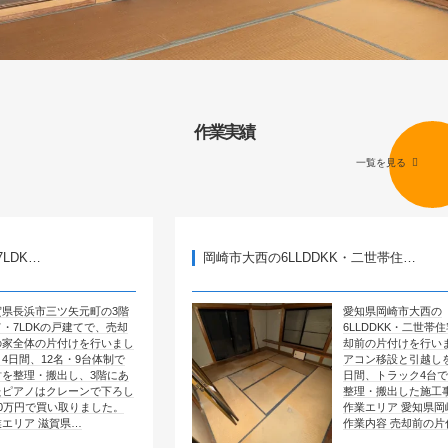
作業実績
一覧を見る
岡崎市大西の6LLDDKK・二世帯住…
矢元町の3階
愛知県岡崎市大西の
戸建てで、売却
6LLDDKK・二世帯住宅で、売
けを行いまし
却前の片付けを行いました。エ
・9台体制で
アコン移設と引越しを含めて4
し、3階にあ
日間、トラック4台で全部屋を
ーンで下ろし
整理・搬出した施工事例です。
取りました。
作業エリア 愛知県岡崎市大西
県…
作業内容 売却前の片付け …