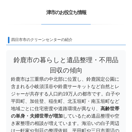
津市のお役立ち情報
四日市市のクリーンセンターの紹介
鈴鹿市の暮らしと遺品整理・不用品
回収の傾向
鈴鹿市は三重県の中北部に位置し、鈴鹿国定公園に
含まれる小岐須渓谷や鈴鹿サーキットなど自然とレ
ジャーが共存する人口約19万人の都市です。白子や
平田町、加佐登、稲生町、北玉垣町・南玉垣町など
地域ごとに住宅密度や道路環境が異なり、
高齢世帯
の単身・夫婦世帯が増加
しているため遺品整理や空
き家整理の相談が増えています。海沿いの白子周辺
は一軒家や別荘の整理依頼、平田町や三日市周辺の