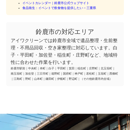
イベントカレンダー｜鈴鹿市公式ウェブサイト
食品衛生：イベントで飲食物を提供したい – 三重県
鈴鹿市の対応エリア
アイワクリーンでは鈴鹿市全域で遺品整理・生前整
理・不用品回収・空き家整理に対応しています。白
子・平田町・加佐登・稲生町・庄野町など、地域特
性に合わせた作業を行います。
鈴鹿市駅前
｜
中央町
｜
本町
｜
白子
｜
平田町
｜
箕田
｜
稲生町
｜
庄野町
｜
北玉垣町
｜
南玉垣町
｜
加佐登
｜
三日市町
｜
箱野町
｜
国府町
｜
神戸町
｜
若松町
｜
玉垣町
｜
西條町
｜
江島町
｜
野町
｜
山本町
｜
鎌田町
｜
伊船町
｜
野辺町
｜
（その他鈴鹿市内全域）