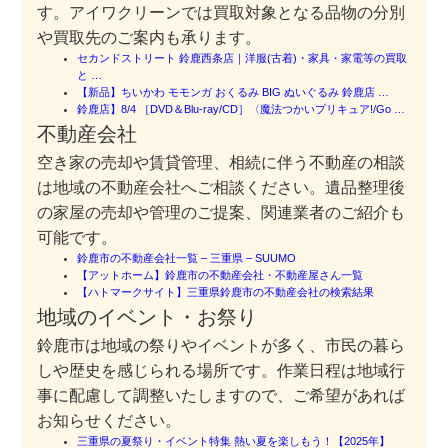
す。アイワクリーンでは買取対象となる品物の分別
や買取先のご案内も承ります。
セカンドストリート 鈴鹿西条店｜洋服(古着)・家具・家電等の買取
と …
【新品】ちいかわ モモンガ おくるみ BIG ぬいぐるみ 鈴鹿店 …
鈴鹿店】8/4 ［DVD＆Blu-ray/CD］〈魔法つかいプリキュア!/Go …
不動産会社
空き家の売却や賃貸管理、相続に伴う不動産の相談
は地域の不動産会社へご相談ください。遺品整理後
の家屋の売却や管理のご提案、関連業者のご紹介も
可能です。
鈴鹿市の不動産会社一覧 – 三重県 – SUUMO
【アットホーム】鈴鹿市の不動産会社・不動産屋さん一覧
【ハトマークサイト】三重県鈴鹿市の不動産会社の検索結果
地域のイベント・お祭り
鈴鹿市は地域の祭りやイベントが多く、市民の暮ら
しや歴史を感じられる場所です。作業日程は地域行
事に配慮して調整いたしますので、ご希望があれば
お知らせください。
三重県の夏祭り・イベント特集 熱い夏を楽しもう！【2025年】