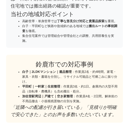
住宅地では搬出経路の確認が重要です。
当社の地域対応ポイント
高齢世帯・単身世帯では
丁寧な形見分け対応と貴重品探索
を重視。
白子・平田町など狭路や急傾斜のある地域では
搬出ルートの事前調
査
を徹底。
集合住宅案件では管理組合や管理会社との調整、共用部養生を実
施。
鈴鹿市での対応事例
白子｜2LDKマンション｜遺品整理
：作業員2名・約4時間。家電・
家具・衣類・書籍を分別し、リサイクル可能品と可燃ごみに振り分
け。
平田町｜一軒家｜生前整理
：作業員3名・約1日。倉庫内の大型不用
品（自転車・農機具）も含め搬出・処分。
加佐登駅周辺｜戸建て｜空き家整理
：作業員4名・2日間。解体前の
不用品撤去・小規模残置物の分別を実施。
「近隣への配慮が行き届いている」「見積りが明確
で安心できた」とのお声を多数いただいています。