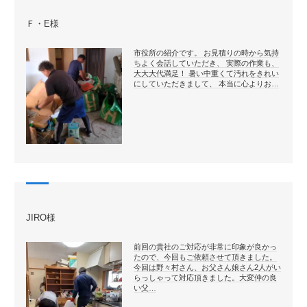
Ｆ・E様
市役所の紹介です。 お見積りの時から気持
ちよく会話していただき、 実際の作業も、
大大大代満足！ 暑い中重くて汚れをきれい
にしていただきまして、 本当に心よりお…
JIRO様
前回の貴社のご対応が非常に印象が良かっ
たので、今回もご依頼させて頂きました。
今回は野々村さん、お父さん娘さん2人がい
らっしゃって対応頂きました。大変仲の良
い父…