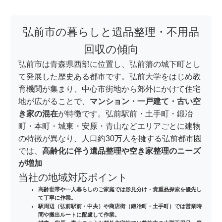
弘前市の暮らしと遺品整理・不用品
回収の傾向
弘前市は青森県西部に位置し、弘前藩の城下町とし
て発展した歴史ある都市です。弘前大学をはじめ教
育機関が集まり、中心市街地から郊外にかけて住宅
地が広がることで、
マンション・一戸建て・古い空
き家の混在
が特徴です。弘前駅前・土手町・鍛冶
町・本町・城東・安原・青山などエリアごとに建物
の特徴が異なり、人口約30万人を擁する弘前都市圏
では、
高齢化に伴う遺品整理や空き家整理のニーズ
が増加
当社の地域対応ポイント
高齢世帯や一人暮らしのご家庭では
形見分け・貴重品探索
を優先し
て丁寧に作業。
駅周辺（弘前駅前・中央）や商店街（鍛冶町・土手町）では営業時
間や搬出ルートに配慮して作業。