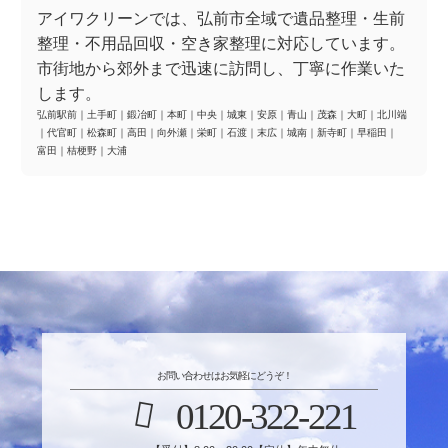
アイワクリーンでは、弘前市全域で遺品整理・生前
整理・不用品回収・空き家整理に対応しています。
市街地から郊外まで迅速に訪問し、丁寧に作業いた
します。
弘前駅前
｜
土手町
｜
鍛冶町
｜
本町
｜
中央
｜
城東
｜
安原
｜
青山
｜
茂森
｜
大町
｜
北川端
｜
代官町
｜
松森町
｜
高田
｜
向外瀬
｜
栄町
｜
石渡
｜
末広
｜
城南
｜
新寺町
｜
早稲田
｜
富田
｜
桔梗野
｜
大浦
お問い合わせはお気軽にどうぞ！
0120-322-221