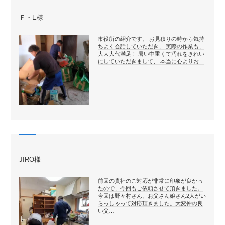
Ｆ・E様
市役所の紹介です。 お見積りの時から気持
ちよく会話していただき、 実際の作業も、
大大大代満足！ 暑い中重くて汚れをきれい
にしていただきまして、 本当に心よりお…
JIRO様
前回の貴社のご対応が非常に印象が良かっ
たので、今回もご依頼させて頂きました。
今回は野々村さん、お父さん娘さん2人がい
らっしゃって対応頂きました。大変仲の良
い父…