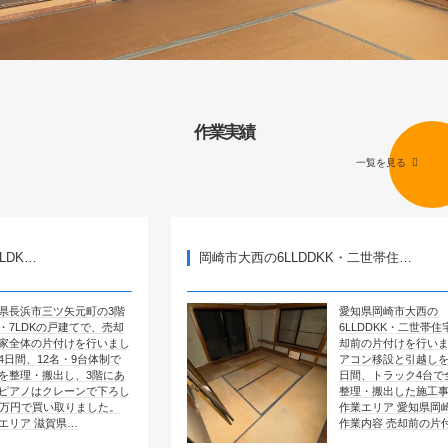
作業実績
一覧を見る
岡崎市大西の6LLDDKK・二世帯住…
矢元町の3階
愛知県岡崎市大西の
建てで、売却
6LLDDKK・二世帯住宅で、売
けを行いまし
却前の片付けを行いました。エ
・9台体制で
アコン移設と引越しを含めて4
し、3階にあ
日間、トラック4台で全部屋を
ーンで下ろし
整理・搬出した施工事例です。
りました。
作業エリア 愛知県岡崎市大西
…
作業内容 売却前の片付け …