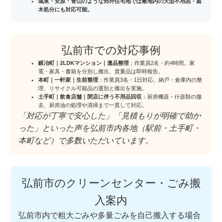
城東・安原・青山のような郊外住宅地では
敷地内の大型不用品・庭
木処分
にも対応可能。
弘前市での対応事例
鍛冶町｜2LDKマンション｜遺品整理
：作業員2名・約4時間。家
電・家具・書籍を分別し搬出、貴重品は即時報告。
本町｜一軒家｜生前整理
：作業員3名・1日対応。納戸・倉庫内の整
理、リサイクル可能品の選別と搬出を実施。
土手町｜飲食店舗｜閉店に伴う不用品回収
：厨房機器・什器類の撤
去、厨房油の処理や清掃まで一貫して対応。
「対応が丁寧で安心した」「見積もりが明確で助か
った」といった声を弘前市内各地（駅前・土手町・
本町など）で多数いただいています。
弘前市のクリーンセンター・ごみ搬
入案内
弘前市内で粗大ごみや多量ごみを自己搬入する場合