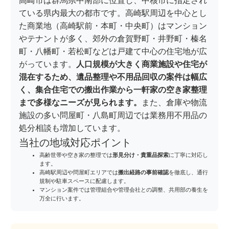
高崎市は群馬県中南部に位置し、中核市に指定され
ている県内最大の都市です。高崎駅周辺を中心とし
た商業地（高崎駅前・本町・中央町）はマンション
やテナントが多く、郊外の倉賀野町・井野町・榛名
町・八幡町・若松町などは戸建て中心の住宅地が広
がっています。
人口規模が大きく商業施設や住宅が
混在するため、遺品整理や不用品回収の案件は幅広
く、集合住宅での搬出作業から一軒家の空き家整理
まで多様なニーズが見られます。
また、倉庫や物流
施設の多い問屋町・八島町周辺では業務用不用品の
処分相談も増加しています。
当社の地域対応ポイント
高齢世帯や空き家の整理では
形見分け・貴重品探索
に丁寧に対応し
ます。
高崎駅周辺や問屋町エリアでは
搬出経路の事前確認
を徹底し、通行
規制や駐車スペースに配慮します。
マンション案件では管理組合や管理会社との調整、共用部の養生を
万全に行います。