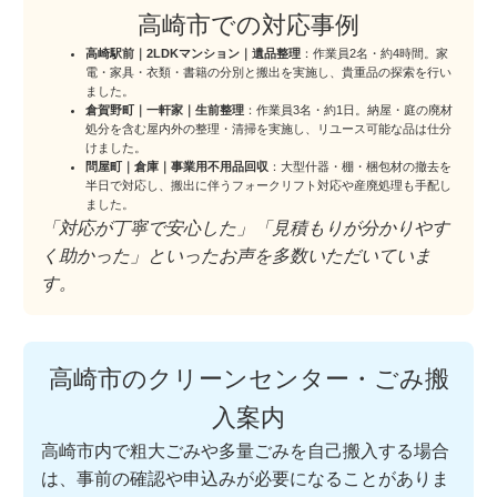
高崎市での対応事例
高崎駅前｜2LDKマンション｜遺品整理
：作業員2名・約4時間。家
電・家具・衣類・書籍の分別と搬出を実施し、貴重品の探索を行い
ました。
倉賀野町｜一軒家｜生前整理
：作業員3名・約1日。納屋・庭の廃材
処分を含む屋内外の整理・清掃を実施し、リユース可能な品は仕分
けました。
問屋町｜倉庫｜事業用不用品回収
：大型什器・棚・梱包材の撤去を
半日で対応し、搬出に伴うフォークリフト対応や産廃処理も手配し
ました。
「対応が丁寧で安心した」「見積もりが分かりやす
く助かった」といったお声を多数いただいていま
す。
高崎市のクリーンセンター・ごみ搬
入案内
高崎市内で粗大ごみや多量ごみを自己搬入する場合
は、事前の確認や申込みが必要になることがありま