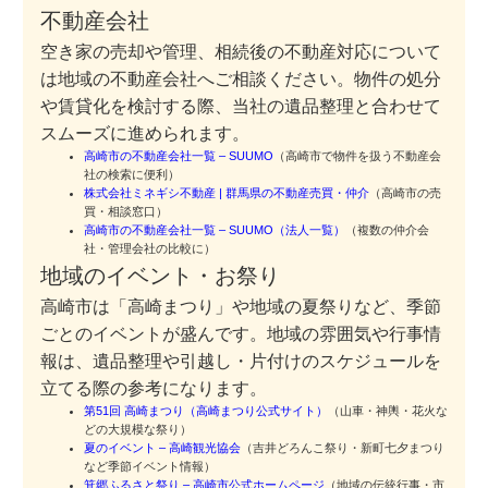
不動産会社
空き家の売却や管理、相続後の不動産対応について
は地域の不動産会社へご相談ください。物件の処分
や賃貸化を検討する際、当社の遺品整理と合わせて
スムーズに進められます。
高崎市の不動産会社一覧 – SUUMO
（高崎市で物件を扱う不動産会
社の検索に便利）
株式会社ミネギシ不動産 | 群馬県の不動産売買・仲介
（高崎市の売
買・相談窓口）
高崎市の不動産会社一覧 – SUUMO（法人一覧）
（複数の仲介会
社・管理会社の比較に）
地域のイベント・お祭り
高崎市は「高崎まつり」や地域の夏祭りなど、季節
ごとのイベントが盛んです。地域の雰囲気や行事情
報は、遺品整理や引越し・片付けのスケジュールを
立てる際の参考になります。
第51回 高崎まつり（高崎まつり公式サイト）
（山車・神輿・花火な
どの大規模な祭り）
夏のイベント – 高崎観光協会
（吉井どろんこ祭り・新町七夕まつり
など季節イベント情報）
箕郷ふるさと祭り – 高崎市公式ホームページ
（地域の伝統行事・市