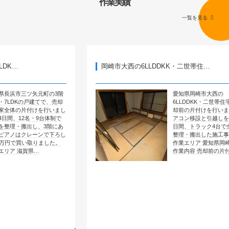
作業実績
一覧を見る
岡崎市大西の6LLDDKK・二世帯住…
矢元町の3階
愛知県岡崎市大西の
建てで、売却
6LLDDKK・二世帯住宅で、売
けを行いまし
却前の片付けを行いました。エ
・9台体制で
アコン移設と引越しを含めて4
し、3階にあ
日間、トラック4台で全部屋を
ーンで下ろし
整理・搬出した施工事例です。
取りました。
作業エリア 愛知県岡崎市大西
…
作業内容 売却前の片付け …