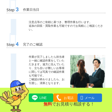
3
作業日当日
Step
注意点等のご依頼に基づき、整理作業を行います。
追加の回収・買取作業も可能ですのでお気軽にご相談くださ
い。
4
完了のご確認
Step
作業が完了しましたら担当者
と一緒に確認作業をしていた
だきます。遠方に住んでいた
り、立ち合いが難しいお客様
に関しては写真での確認作業
も可能です。
ご確認が終わりましたら、お
引渡し、清算となります。

LINE
お電話
メール
無料
でお見積り相談する！
5
お支払い
Step