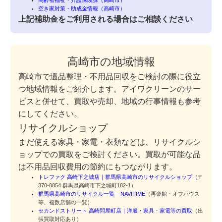
高齢者福祉・介護保険課（高崎市）
空き家対策・助成金情報（高崎市）
上記補助金をご利用される場合はご相談ください
高崎市の地域情報
高崎市で遺品整理・不用品回収をご検討の際に役立
つ地域情報をご紹介します。アイワクリーンのサー
ビスと併せて、買取や売却、地域の行事情報も参考
にしてください。
リサイクルショップ
まだ使える家具・家電・衣類などは、リサイクルシ
ョップでの買取をご検討ください。買取が可能な品
は不用品回収費用の節約にもつながります。
トレファク 高崎下之城店｜群馬県高崎市のリサイクルショップ
（〒
370-0854 群馬県高崎市下之城町182-1）
群馬県高崎市のリサイクル一覧 – NAVITIME
（再楽館・オフハウス
等、複数店舗の一覧）
セカンドストリート 高崎問屋町店｜洋服・家具・家電等の買取
（出
張買取対応あり）