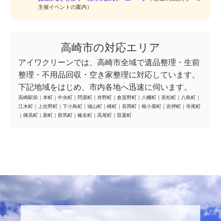
主催イベントの案内）
高崎市の対応エリア
アイワクリーンでは、高崎市全域で遺品整理・生前
整理・不用品回収・空き家整理に対応しています。
下記地域をはじめ、市内各地へ迅速に伺います。
高崎駅前
｜
本町
｜
中央町
｜
問屋町
｜
井野町
｜
倉賀野町
｜
八幡町
｜
若松町
｜
八島町
｜
江木町
｜
上佐野町
｜
下小鳥町
｜
城山町
｜
峰町
｜
長岡町
｜
根小屋町
｜
岩押町
｜
寺尾町
｜
棟高町
｜
新町
｜
群馬町
｜
榛名町
｜
高尾町
｜
双葉町