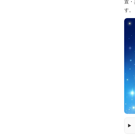
置・
す。