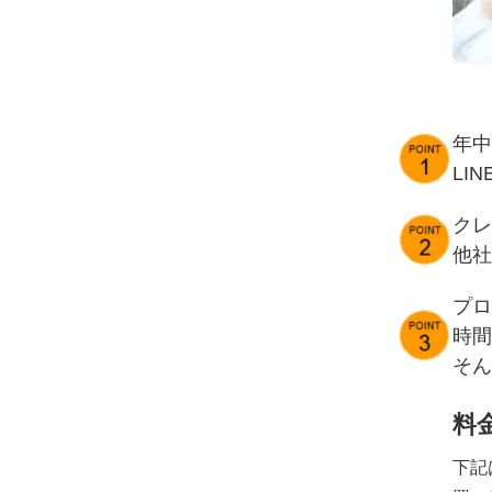
年中
LI
クレ
他社
プロ
時間
そん
料
下記