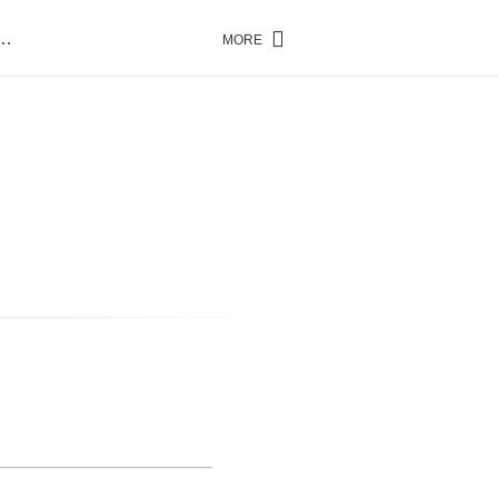
…
MORE
…