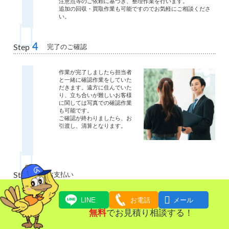
注意点等のご依頼に基づき、整理作業を行います。
追加の回収・買取作業も可能ですのでお気軽にご相談くださ
い。
4
完了のご確認
Step
作業が完了しましたら担当者
と一緒に確認作業をしていた
だきます。遠方に住んでいた
り、立ち合いが難しいお客様
に関しては写真での確認作業
も可能です。
ご確認が終わりましたら、お
引渡し、清算となります。
5
お支払い
Step

LINE
お電話
メール
ご請求金額をお支払いいただ
きます。
無料
でお見積り相談する！
現金・クレジットカード・お
振込にてお支払いいただけま