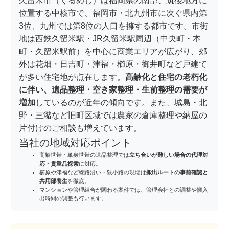
久留米市（くるめし）は福岡県の南部、筑後地方に
位置する中核市で、福岡市・北九州市に次ぐ県内第
3位、九州では第8位の人口を擁する都市です。市街
地は西鉄久留米駅・JR久留米駅周辺（中央町・本
町・久留米駅前）を中心に商業エリアが広がり、郊
外は花畑・日吉町・津福・櫛原・御井町など戸建て
が多い住宅地が点在します。
高齢化と住宅の老朽化
に伴い、遺品整理・空き家整理・生前整理の需要が
増加
しているのが近年の傾向です。また、城島・北
野・三潴など旧町区域では農家の倉庫整理や納屋の
片付けのご相談も増えています。
当社の地域対応ポイント
高齢世帯・単身世帯の遺品整理では
立ち合いが難しい場合の代理対
応・貴重品探索
に対応。
櫛原や津福など線路沿い・狭小路の現場は
搬出ルートの事前確認と
共用部養生
を徹底。
マンションや管理組合が関わる案件では、管理会社との調整や搬入
出時間の調整も行います。