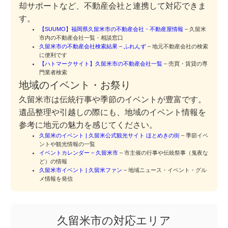
却サポートなど、不動産会社と連携して対応できま
す。
【SUUMO】福岡県久留米市の不動産会社・不動産屋情報
– 久留米
市内の不動産会社一覧・相談窓口
久留米市の不動産会社検索結果 – ふれんず
– 地元不動産会社の検索
に便利です
【ハトマークサイト】久留米市の不動産会社一覧
– 売買・賃貸の専
門業者検索
地域のイベント・お祭り
久留米市は伝統行事や季節のイベントが豊富です。
遺品整理や引越しの際にも、地域のイベント情報を
参考に地元の魅力を感じてください。
久留米のイベント | 久留米公式観光サイト ほとめきの街
– 季節イベ
ントや観光情報の一覧
イベントカレンダー – 久留米市
– 市主催の行事や伝統祭事（鬼夜な
ど）の情報
久留米市イベント | 久留米ファン
– 地域ニュース・イベント・グル
メ情報を発信
久留米市の対応エリア