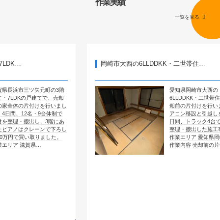
作業実績
一覧を見る
岡崎市大西の6LLDDKK・二世帯住…
矢元町の3階
愛知県岡崎市大西の
戸建てで、売却
6LLDDKK・二世帯住宅で、売
付けを行いまし
却前の片付けを行いました。エ
・9台体制で
アコン移設と引越しを含めて4
し、3階にあ
日間、トラック4台で全部屋を
レーンで下ろし
整理・搬出した施工事例です。
取りました。
作業エリア 愛知県岡崎市大西
県…
作業内容 売却前の片付け …