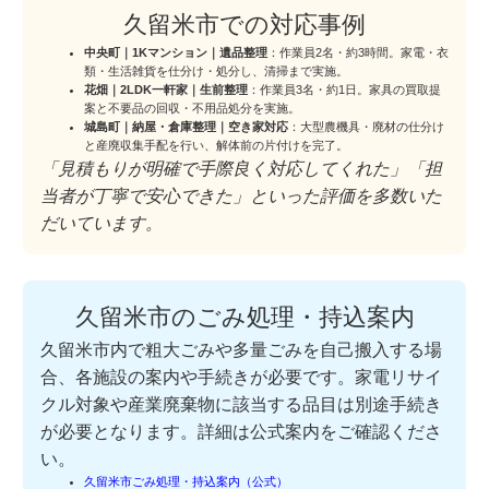
久留米市での対応事例
中央町｜1Kマンション｜遺品整理
：作業員2名・約3時間。家電・衣
類・生活雑貨を仕分け・処分し、清掃まで実施。
花畑｜2LDK一軒家｜生前整理
：作業員3名・約1日。家具の買取提
案と不要品の回収・不用品処分を実施。
城島町｜納屋・倉庫整理｜空き家対応
：大型農機具・廃材の仕分け
と産廃収集手配を行い、解体前の片付けを完了。
「見積もりが明確で手際良く対応してくれた」「担
当者が丁寧で安心できた」といった評価を多数いた
だいています。
久留米市のごみ処理・持込案内
久留米市内で粗大ごみや多量ごみを自己搬入する場
合、各施設の案内や手続きが必要です。家電リサイ
クル対象や産業廃棄物に該当する品目は別途手続き
が必要となります。詳細は公式案内をご確認くださ
い。
久留米市ごみ処理・持込案内（公式）