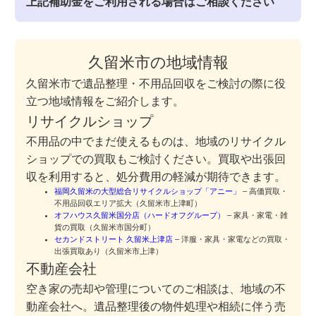
上記補助金をご利用される場合はご相談ください
久留米市の地域情報
久留米市で遺品整理・不用品回収をご検討の際に役
立つ地域情報をご紹介します。
リサイクルショップ
不用品の中でまだ使えるものは、地域のリサイクル
ショップでの買取もご検討ください。買取や出張回
収を利用すると、処分費用の軽減が期待できます。
福岡久留米の大型総合リサイクルショップ「アニー」
– 高価買取・
不用品回収エリア拡大（久留米市上津町）
オフハウス久留米国分店（ハードオフグループ）
– 家具・家電・雑
貨の買取（久留米市国分町）
セカンドストリート 久留米上津店
– 洋服・家具・家電などの買取・
出張買取あり（久留米市上津）
不動産会社
空き家の売却や管理についてのご相談は、地域の不
動産会社へ。遺品整理後の物件処理や相続に伴う売