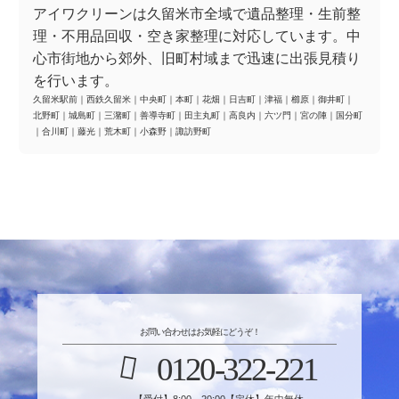
アイワクリーンは久留米市全域で遺品整理・生前整
理・不用品回収・空き家整理に対応しています。中
心市街地から郊外、旧町村域まで迅速に出張見積り
を行います。
久留米駅前
｜
西鉄久留米
｜
中央町
｜
本町
｜
花畑
｜
日吉町
｜
津福
｜
櫛原
｜
御井町
｜
北野町
｜
城島町
｜
三潴町
｜
善導寺町
｜
田主丸町
｜
高良内
｜
六ツ門
｜
宮の陣
｜
国分町
｜
合川町
｜
藤光
｜
荒木町
｜
小森野
｜
諏訪野町
お問い合わせはお気軽にどうぞ！
0120-322-221
【受付】8:00～20:00【定休】年中無休