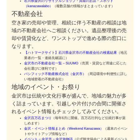
石川県金沢のリサイクルショップ・買取のお店・スポット
（kanazawalabo）
（複数店舗の情報がまとまっています）
不動産会社
空き家の売却や管理、相続に伴う不動産の相談は地
域の不動産会社へご相談ください。遺品整理後の売
却や賃貸化など、ワンストップで進める際の窓口に
なります。
【ハトマークサイト】石川県金沢市の不動産会社の検索結果
（地元
業者の一覧・連絡先確認に）
金沢市の不動産会社一覧 – SUUMO
（売買・賃貸など用途に応じた
会社選びに便利です）
パシフィック不動産株式会社（金沢市）
（周辺環境や利便性に詳し
い地域密着の不動産会社）
地域のイベント・お祭り
金沢市は伝統や文化行事が盛んで、地域の魅力が多
く詰まっています。引越しや片付けの合間に開催さ
れるイベント情報もチェックしてみてください。
金沢百万石まつり
（毎年6月に開催。百万石行列など伝統行事が楽
しめます）
金沢・イベント情報まとめ（Weekend Kanazawa）
（週末のイベン
トやライトアップ情報など）
イベント – 金沢市 – 金沢旅物語
（公式観光協会による最新イベント