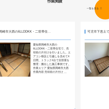
作業実績
一覧を見る
6LLDDKK・二世帯住…
可児市下恵土でマットレス
愛知県岡崎市大西の
ホ
6LLDDKK・二世帯住宅で、売
き
却前の片付けを行いました。エ
ー
アコン移設と引越しを含めて4
段
日間、トラック4台で全部屋を
す
整理・搬出した施工事例です。
後
作業エリア 愛知県岡崎市大西
業
作業内容 売却前の片付け …
作