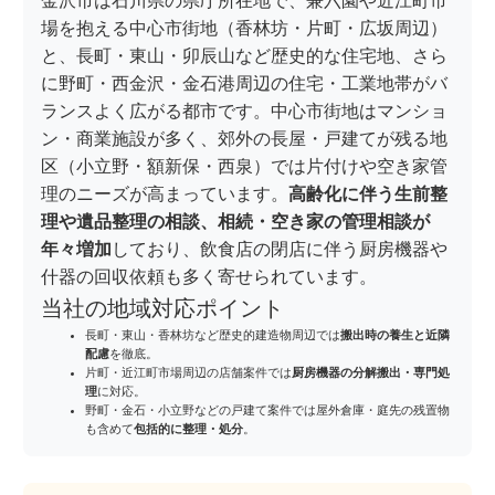
金沢市は石川県の県庁所在地で、兼六園や近江町市
場を抱える中心市街地（香林坊・片町・広坂周辺）
と、長町・東山・卯辰山など歴史的な住宅地、さら
に野町・西金沢・金石港周辺の住宅・工業地帯がバ
ランスよく広がる都市です。中心市街地はマンショ
ン・商業施設が多く、郊外の長屋・戸建てが残る地
区（小立野・額新保・西泉）では片付けや空き家管
理のニーズが高まっています。
高齢化に伴う生前整
理や遺品整理の相談、相続・空き家の管理相談が
年々増加
しており、飲食店の閉店に伴う厨房機器や
什器の回収依頼も多く寄せられています。
当社の地域対応ポイント
長町・東山・香林坊など歴史的建造物周辺では
搬出時の養生と近隣
配慮
を徹底。
片町・近江町市場周辺の店舗案件では
厨房機器の分解搬出・専門処
理
に対応。
野町・金石・小立野などの戸建て案件では屋外倉庫・庭先の残置物
も含めて
包括的に整理・処分
。