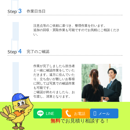
3
作業日当日
Step
注意点等のご依頼に基づき、整理作業を行います。
追加の回収・買取作業も可能ですのでお気軽にご相談くださ
い。
4
完了のご確認
Step
作業が完了しましたら担当者
と一緒に確認作業をしていた
だきます。遠方に住んでいた
り、立ち合いが難しいお客様
に関しては写真での確認作業
も可能です。
ご確認が終わりましたら、お
引渡し、清算となります。

LINE
お電話
メール
無料
でお見積り相談する！
5
お支払い
Step