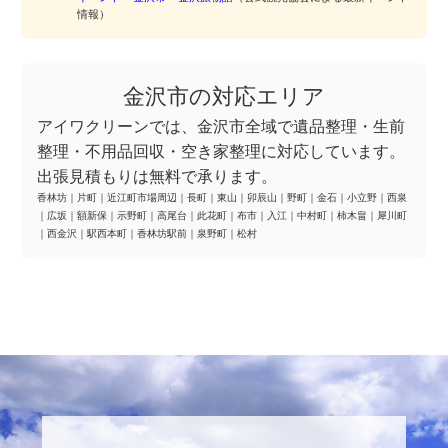
情報）
金沢市の対応エリア
アイワクリーンでは、金沢市全域で遺品整理・生前
整理・不用品回収・空き家整理に対応しています。
出張見積もりは無料で承ります。
香林坊
｜
片町
｜
近江町市場周辺
｜
長町
｜
東山
｜
卯辰山
｜
野町
｜
金石
｜
小立野
｜
西泉
｜
広坂
｜
額新保
｜
示野町
｜
高尾台
｜
此花町
｜
布市
｜
入江
｜
中村町
｜
柿木畠
｜
犀川町
｜
西金沢
｜
駅西本町
｜
香林坊駅前
｜
泉野町
｜
松村