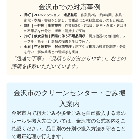
金沢市での対応事例
長町｜2LDKマンション｜遺品整理
：作業員2名・約4時間。家具・
家電・衣類・書籍を分類し、貴重品はご依頼主立会いのもと確認。
野町｜一軒家｜生前整理
：作業員3名・約1日。納戸・倉庫・庭回り
の不用品を仕分け・搬出・清掃まで実施。
片町｜飲食店舗｜閉業に伴う不用品回収
：厨房機器の分解搬出、テ
ーブル・椅子・什器類の撤去を半日で完了。
金石｜空き家整理｜解体前整理
：床下や屋根裏の残置物調査・分別
を行い、解体業者との引継ぎを実施。
「迅速で丁寧」「見積もりが分かりやすい」などの
評価を多数いただいています。
金沢市のクリーンセンター・ごみ搬
入案内
金沢市内で粗大ごみや多量ごみを自己搬入する際の
ルールや搬入先については、金沢市の公式案内をご
確認ください。品目別の分別や搬入方法を守ること
で適正処理が行えます。