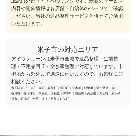
上記は外部サイトへのリンクです。最新のサービス
内容や開催情報は各店舗・自治体のページでご確認
ください。当社の遺品整理サービスと併せてご活用
いただけます。
米子市の対応エリア
アイワクリーンは米子市全域で遺品整理・生前整
理・不用品回収・空き家整理に対応しています。市
街地から郊外まで迅速に伺いますので、お気軽にご
相談ください。
米子駅前
｜
中央町
｜
本町
｜
角盤町
｜
博労町
｜
並木町
｜
明治町
｜
皆生温泉
｜
皆生
｜
夜見町
｜
善行寺町
｜
東福原
｜
西福原
｜
御幸町
｜
加茂町
｜
両三柳
｜
丸山町
｜
旗ヶ崎
｜
福市
｜
岡成町
｜
米原
｜
淀江
｜
富益
｜
道笑町