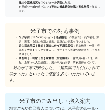
搬出や臨機応変なスケジュール調整
に対応。
角盤町や本町の狭小路では
事前の搬出経路確認と養生作業
を徹底し
ます。
米子市での対応事例
米子駅前｜1LDKマンション｜遺品整理
：作業員2名・約3時間。家
具・家電・衣類の分別と搬出、貴重品の探索を行いました。
皆生温泉周辺｜旅館｜閉業に伴う不用品回収
：厨房機器・什器・寝
具類を大型トラックで撤去し、リサイクル可能な物は選別して引き
取りました。
角盤町｜一軒家｜空き家整理（生前整理）
：作業員4名・1日。納
屋・倉庫内の大型品搬出、庭の不用品回収、簡易清掃まで対応。
「対応が丁寧で安心した」「短期間で片付けられて
助かった」といったご感想を多くいただいていま
す。
米子市のごみ出し・搬入案内
粗大ごみや自己搬入については、米子市のルール・