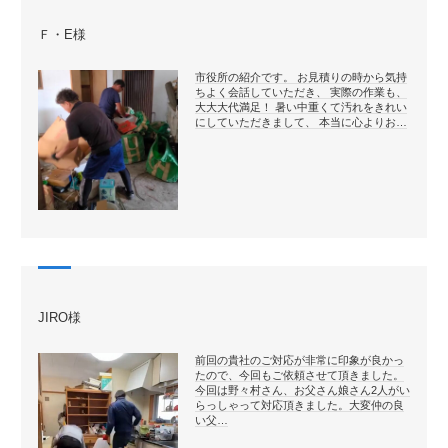
Ｆ・E様
市役所の紹介です。 お見積りの時から気持
ちよく会話していただき、 実際の作業も、
大大大代満足！ 暑い中重くて汚れをきれい
にしていただきまして、 本当に心よりお…
JIRO様
前回の貴社のご対応が非常に印象が良かっ
たので、今回もご依頼させて頂きました。
今回は野々村さん、お父さん娘さん2人がい
らっしゃって対応頂きました。大変仲の良
い父…