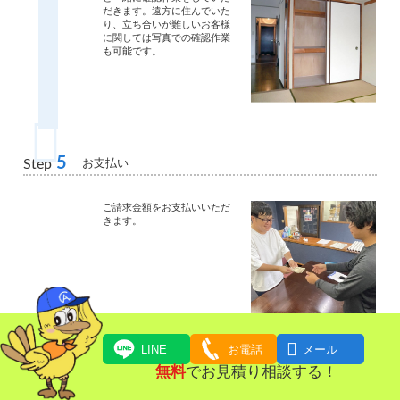
だきます。遠方に住んでいた
り、立ち合いが難しいお客様
に関しては写真での確認作業
も可能です。
5
お支払い
Step
ご請求金額をお支払いいただ
きます。

LINE
お電話
メール
無料
でお見積り相談する！