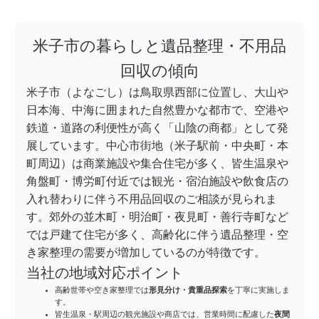
米子市の暮らしと遺品整理・不用品
回収の傾向
米子市（よなごし）は鳥取県西部に位置し、大山や
日本海、中海に囲まれた自然豊かな都市で、空港や
鉄道・道路の利便性が高く「山陰の商都」として発
展しています。中心市街地（米子駅前・中央町・本
町周辺）は商業施設や集合住宅が多く、皆生温泉や
角盤町・博労町付近では観光・宿泊施設や飲食店の
入れ替わりに伴う不用品回収のご相談が見られま
す。郊外の並木町・明治町・夜見町・善行寺町など
では戸建て住宅が多く、高齢化に伴う遺品整理・空
き家整理の需要が増加しているのが特徴です。
当社の地域対応ポイント
高齢世帯や空き家整理では
形見分け・貴重品探索
を丁寧に実施しま
す。
皆生温泉・駅周辺の観光施設や商店では、営業時間に配慮した
夜間