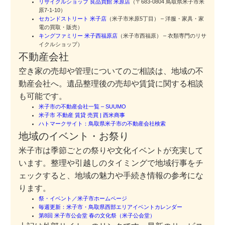
リサイクルショップ 良品買館 米原店
（〒683-0804 鳥取県米子市米
原7-1-10）
セカンドストリート 米子店
（米子市米原5丁目） – 洋服・家具・家
電の買取・販売）
キングファミリー 米子西福原店
（米子市西福原） – 衣類専門のリサ
イクルショップ）
不動産会社
空き家の売却や管理についてのご相談は、地域の不
動産会社へ。遺品整理後の売却や賃貸に関する相談
も可能です。
米子市の不動産会社一覧 – SUUMO
米子市 不動産 賃貸 売買 | 西米商事
ハトマークサイト：鳥取県米子市の不動産会社検索
地域のイベント・お祭り
米子市は季節ごとの祭りや文化イベントが充実して
います。整理や引越しのタイミングで地域行事をチ
ェックすると、地域の魅力や手続き情報の参考にな
ります。
祭・イベント／米子市ホームページ
毎週更新：米子市・鳥取県西部エリアイベントカレンダー
第8回 米子市公会堂 春の文化祭（米子公会堂）