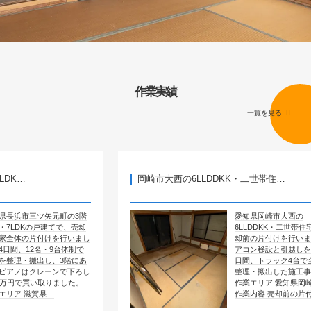
作業実績
一覧を見る
岡崎市大西の6LLDDKK・二世帯住…
元町の3階
愛知県岡崎市大西の
建てで、売却
6LLDDKK・二世帯住宅で、売
けを行いまし
却前の片付けを行いました。エ
9台体制で
アコン移設と引越しを含めて4
、3階にあ
日間、トラック4台で全部屋を
ーンで下ろし
整理・搬出した施工事例です。
りました。
作業エリア 愛知県岡崎市大西
…
作業内容 売却前の片付け …