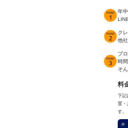
年中
LI
クレ
他社
プロ
時間
そん
料
下記
置・
す。