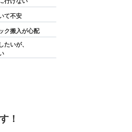
に行けない
いて不安
ック搬入が心配
したいが、
い
す！