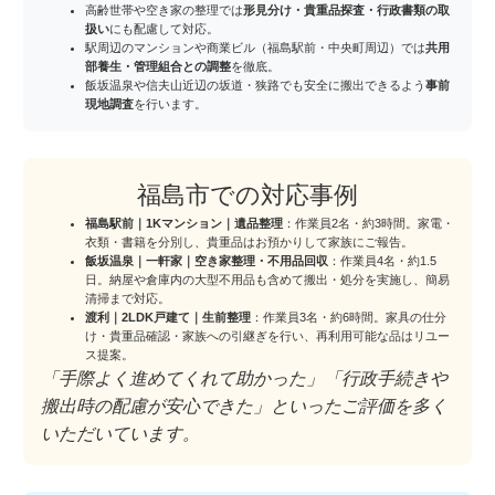
高齢世帯や空き家の整理では
形見分け・貴重品探査・行政書類の取
扱い
にも配慮して対応。
駅周辺のマンションや商業ビル（福島駅前・中央町周辺）では
共用
部養生・管理組合との調整
を徹底。
飯坂温泉や信夫山近辺の坂道・狭路でも安全に搬出できるよう
事前
現地調査
を行います。
福島市での対応事例
福島駅前｜1Kマンション｜遺品整理
：作業員2名・約3時間。家電・
衣類・書籍を分別し、貴重品はお預かりして家族にご報告。
飯坂温泉｜一軒家｜空き家整理・不用品回収
：作業員4名・約1.5
日。納屋や倉庫内の大型不用品も含めて搬出・処分を実施し、簡易
清掃まで対応。
渡利｜2LDK戸建て｜生前整理
：作業員3名・約6時間。家具の仕分
け・貴重品確認・家族への引継ぎを行い、再利用可能な品はリユー
ス提案。
「手際よく進めてくれて助かった」「行政手続きや
搬出時の配慮が安心できた」といったご評価を多く
いただいています。