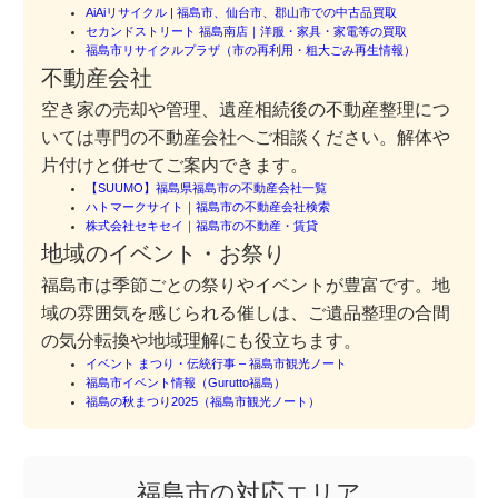
AiAiリサイクル | 福島市、仙台市、郡山市での中古品買取
セカンドストリート 福島南店｜洋服・家具・家電等の買取
福島市リサイクルプラザ（市の再利用・粗大ごみ再生情報）
不動産会社
空き家の売却や管理、遺産相続後の不動産整理につ
いては専門の不動産会社へご相談ください。解体や
片付けと併せてご案内できます。
【SUUMO】福島県福島市の不動産会社一覧
ハトマークサイト｜福島市の不動産会社検索
株式会社セキセイ｜福島市の不動産・賃貸
地域のイベント・お祭り
福島市は季節ごとの祭りやイベントが豊富です。地
域の雰囲気を感じられる催しは、ご遺品整理の合間
の気分転換や地域理解にも役立ちます。
イベント まつり・伝統行事 – 福島市観光ノート
福島市イベント情報（Gurutto福島）
福島の秋まつり2025（福島市観光ノート）
福島市の対応エリア