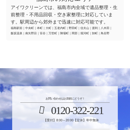
アイワクリーンでは、福島市内全域で遺品整理・生
前整理・不用品回収・空き家整理に対応していま
す。駅周辺から郊外まで迅速に対応可能です。
福島駅前
｜
中央町
｜
本町
｜
大町
｜
五老内町
｜
野田町
｜
信夫山
｜
渡利
｜
八木田
｜
飯坂温泉
｜
南矢野目
｜
笹谷
｜
万世町
｜
陣場町
｜
岡部
｜
堀河町
｜
卸町
｜
鳥谷野
お問い合わせはお気軽にどうぞ！
0120-322-221
【受付】8:00～20:00【定休】年中無休