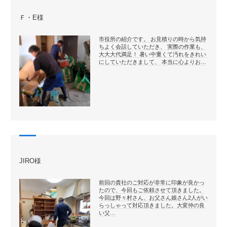
Ｆ・E様
市役所の紹介です。 お見積りの時から気持
ちよく会話していただき、 実際の作業も、
大大大代満足！ 暑い中重くて汚れをきれい
にしていただきまして、 本当に心よりお…
JIRO様
前回の貴社のご対応が非常に印象が良かっ
たので、今回もご依頼させて頂きました。
今回は野々村さん、お父さん娘さん2人がい
らっしゃって対応頂きました。大変仲の良
い父…