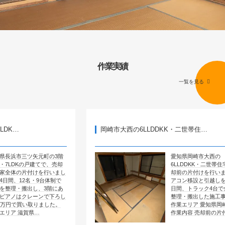
作業実績
一覧を見る
岡崎市大西の6LLDDKK・二世帯住…
矢元町の3階
愛知県岡崎市大西の
建てで、売却
6LLDDKK・二世帯住宅で、売
けを行いまし
却前の片付けを行いました。エ
・9台体制で
アコン移設と引越しを含めて4
し、3階にあ
日間、トラック4台で全部屋を
ーンで下ろし
整理・搬出した施工事例です。
りました。
作業エリア 愛知県岡崎市大西
…
作業内容 売却前の片付け …