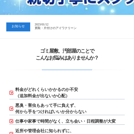
2023/07/24
中日新聞 岐阜版「空き家対策SOS」コーナーに掲載いただきまし…
2023/01/12
お知らせ
買取・片付けのアイワクリーン
2023/07/24
中日新聞 岐阜版「空き家対策SOS」コーナーに掲載いただきまし…
ゴミ屋敷、汚部屋のことで
こんなお悩みはありませんか？
料金がどれくらいかかるのか不安
（追加料金が出ないか心配）
悪臭・害虫もあって手に負えず、
何から手をつければいいか分からない
仕事や家事で時間がなく、立ち会い・日程調整が大変
近所や管理会社に知られずに、