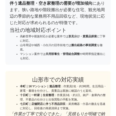
伴う遺品整理・空き家整理の需要が増加傾向
にあり
ます。狭い路地や階段搬出が必要な住宅、観光地周
辺の季節的な業務用不用品回収など、現地状況に応
じた対応が求められるのが特徴です。
当社の地域対応ポイント
高齢世帯や親族対応が必要な案件では
形見分け・貴重品探索
に丁寧
に対応。
山寺周辺や城西・小白川の旧市街地では
搬出経路の事前調査
を徹
底。
マンション案件では
共用部養生・管理組合調整
や時間帯指定搬出に
も対応。
山形市での対応実績
本町｜1Kマンション｜遺品整理
：作業員2名・約3時間。生活用品・
家電・書籍を仕分けし、貴重品は親族に確認のうえ返却。
十日町｜一軒家｜生前整理
：作業員3名・約1日。納戸・倉庫内の整
理、不要品の仕分けと出張買取の手配を実施。
七日町｜店舗閉店に伴う不用品回収
：厨房機器・什器の撤去を迅速
に対応し、回収後の簡易清掃まで実施。
「作業が丁寧で安心できた」「見積もりが明確で納