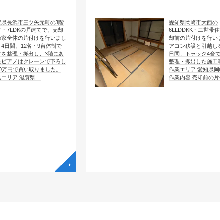
矢元町の3階
愛知県岡崎市大西の
戸建てで、売却
6LLDDKK・二世帯住宅で、売
付けを行いまし
却前の片付けを行いました。エ
名・9台体制で
アコン移設と引越しを含めて4
し、3階にあ
日間、トラック4台で全部屋を
レーンで下ろし
整理・搬出した施工事例です。
取りました。
作業エリア 愛知県岡崎市大西
県…
作業内容 売却前の片付け …
◥
◥