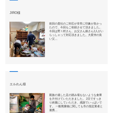
JIRO様
前回の貴社のご対応が非常に印象が良かっ
たので、今回もご依頼させて頂きました。
今回は野々村さん、お父さん娘さん2人がい
らっしゃって対応頂きました。大変仲の良
い父…
エルわん様
親族の遺した足の踏み場もないような倉庫
を片付けていただきました。 2日ですっき
り綺麗にしていただき、感謝でいっぱいで
す。 一般廃棄物に関しても市の指定業者と
連携…