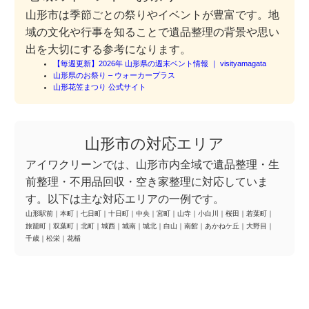
山形市は季節ごとの祭りやイベントが豊富です。地
域の文化や行事を知ることで遺品整理の背景や思い
出を大切にする参考になります。
【毎週更新】2026年 山形県の週末ベント情報 ｜ visityamagata
山形県のお祭り – ウォーカープラス
山形花笠まつり 公式サイト
山形市の対応エリア
アイワクリーンでは、山形市内全域で遺品整理・生
前整理・不用品回収・空き家整理に対応していま
す。以下は主な対応エリアの一例です。
山形駅前
｜
本町
｜
七日町
｜
十日町
｜
中央
｜
宮町
｜
山寺
｜
小白川
｜
桜田
｜
若葉町
｜
旅籠町
｜
双葉町
｜
北町
｜
城西
｜
城南
｜
城北
｜
白山
｜
南館
｜
あかねケ丘
｜
大野目
｜
千歳
｜
松栄
｜
花楯