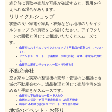
処分前に買取や売却が可能か確認すると、費用を抑
えられる場合があります。
リサイクルショップ
状態の良い家電や家具・衣類などは地域のリサイク
ルショップでの買取をご検討ください。アイワクリ
ーンの回収と併せてご相談いただくとスムーズで
す。
山形市のおすすめリサイクルショップ！不要品の買取なら … – おい
くら
セカンドストリート 山形南館店｜洋服(古着)・家具・家電等の買取
と …
山形県山形市のリサイクル一覧 – NAVITIME
不動産会社
空き家やご実家の整理後の売却・管理のご相談は地
域の不動産会社へ。遺品整理と併せて売却準備を進
めると手続きがスムーズです。
山形市の不動産会社一覧 – SUUMO
山形市の賃貸・売買 不動産情報なら武田不動産
山形市 不動産 賃貸管理 アパート | 太平堂不動産
地域のイベント・お祭り