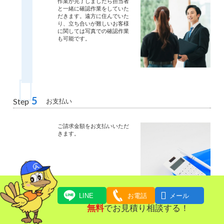
作業が完了しましたら担当者
と一緒に確認作業をしていた
だきます。遠方に住んでいた
り、立ち合いが難しいお客様
に関しては写真での確認作業
も可能です。
5
お支払い
Step
ご請求金額をお支払いいただ
きます。

LINE
お電話
メール
無料
でお見積り相談する！