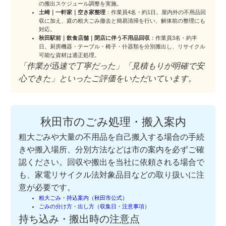
の搬出スケジュール調整を実施。
土崎｜一軒家｜空き家整理
：作業員4名・約1日。屋内外の不用品回
収に加え、庭の粗大ごみ撤去と簡易清掃を行い、解体前の整理にも
対応。
秋田駅前｜飲食店舗｜閉店に伴う不用品回収
：作業員3名・約半
日。厨房機器・テーブル・椅子・什器類を分別搬出し、リサイクル
可能な資材は適正処理。
「作業が迅速で丁寧だった」「見積もりが明確で安
心できた」といったご評価をいただいています。
秋田市のごみ処理・搬入案内
粗大ごみや大量の不用品を自己搬入する場合の手続
きや搬入場所、分別方法などは市の案内を必ずご確
認ください。回収や搬出を当社に依頼される場合で
も、家電リサイクル法対象品目などの取り扱いに注
意が必要です。
粗大ごみ・持込案内（秋田市公式）
ごみの分け方・出し方（収集日・注意事項）
持ち込み・搬出時の注意点