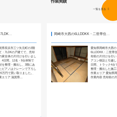
作業実績
一覧を見る
岡崎市大西の6LLDDKK・二世帯住…
矢元町の3階
愛知県岡崎市大西の
戸建てで、売却
6LLDDKK・二世帯住宅で、売
付けを行いまし
却前の片付けを行いました。エ
名・9台体制で
アコン移設と引越しを含めて4
し、3階にあ
日間、トラック4台で全部屋を
レーンで下ろし
整理・搬出した施工事例です。
取りました。
作業エリア 愛知県岡崎市大西
県…
作業内容 売却前の片付け …