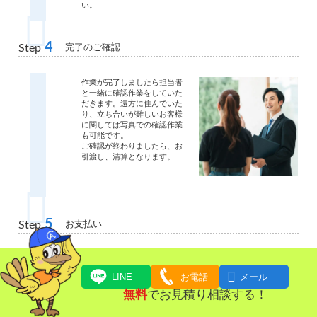
い。
4
完了のご確認
Step
作業が完了しましたら担当者
と一緒に確認作業をしていた
だきます。遠方に住んでいた
り、立ち合いが難しいお客様
に関しては写真での確認作業
も可能です。
ご確認が終わりましたら、お
引渡し、清算となります。
5
お支払い
Step
ご請求金額をお支払いいただ
きます。

LINE
お電話
メール
現金・クレジットカード・お
振込にてお支払いいただけま
無料
でお見積り相談する！
す。
作業日当日から買い取り金額