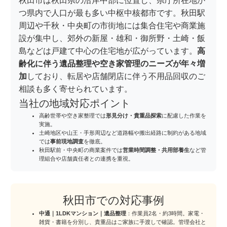
秋田市は秋田県の沿岸中部に位置し、県庁所在地か
つ県内で人口が最も多い中枢中核都市です。秋田駅
周辺や千秋・中央町の市街地には集合住宅や商業施
設が集中し、郊外の新屋・雄和・御所野・土崎・飯
島などは戸建て中心の住宅地が広がっています。
高
齢化に伴う遺品整理や空き家管理のニーズが年々増
加
しており、転居や店舗閉店に伴う不用品回収のご
相談も多く寄せられています。
当社の地域対応ポイント
高齢世帯や空き家整理では
形見分け・貴重品探索
に配慮した作業を
実施。
土崎地区や山王・手形周辺など道路幅や搬出経路に制約がある地域
では
事前現地調査
を徹底。
秋田駅前・中央町の商業案件では
営業時間調整・共用部養生
など管
理組合や店舗責任者との連携を重視。
秋田市での対応事例
中通｜1LDKマンション｜遺品整理
：作業員2名・約3時間。家電・
雑貨・書籍を分別し、貴重品はご家族に手渡しで確認。管理会社と