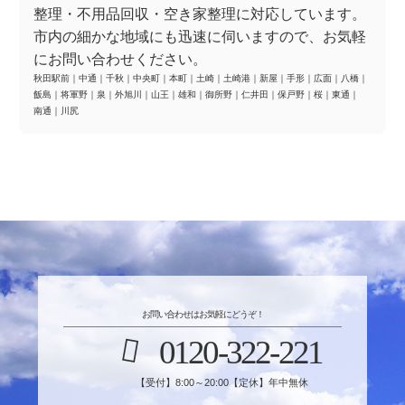
整理・不用品回収・空き家整理に対応しています。
市内の細かな地域にも迅速に伺いますので、お気軽
にお問い合わせください。
秋田駅前
｜
中通
｜
千秋
｜
中央町
｜
本町
｜
土崎
｜
土崎港
｜
新屋
｜
手形
｜
広面
｜
八橋
｜
飯島
｜
将軍野
｜
泉
｜
外旭川
｜
山王
｜
雄和
｜
御所野
｜
仁井田
｜
保戸野
｜
桜
｜
東通
｜
南通
｜
川尻
お問い合わせはお気軽にどうぞ！
0120-322-221
【受付】8:00～20:00【定休】年中無休