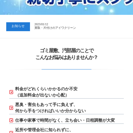
2023/07/24
中日新聞 岐阜版「空き家対策SOS」コーナーに掲載いただきまし…
2023/01/12
お知らせ
買取・片付けのアイワクリーン
2023/07/24
中日新聞 岐阜版「空き家対策SOS」コーナーに掲載いただきまし…
ゴミ屋敷、汚部屋のことで
こんなお悩みはありませんか？
料金がどれくらいかかるのか不安
（追加料金が出ないか心配）
悪臭・害虫もあって手に負えず、
何から手をつければいいか分からない
仕事や家事で時間がなく、立ち会い・日程調整が大変
近所や管理会社に知られずに、