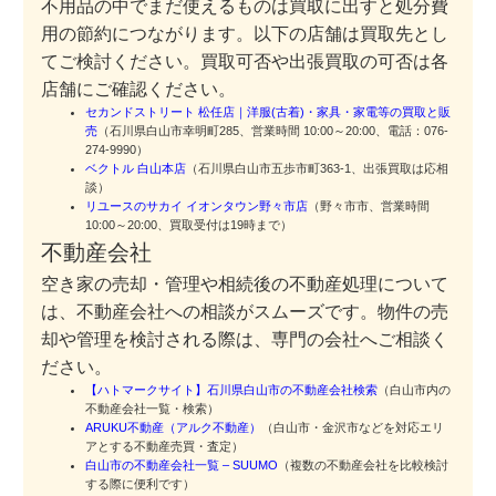
不用品の中でまだ使えるものは買取に出すと処分費
用の節約につながります。以下の店舗は買取先とし
てご検討ください。買取可否や出張買取の可否は各
店舗にご確認ください。
セカンドストリート 松任店｜洋服(古着)・家具・家電等の買取と販
売
（石川県白山市幸明町285、営業時間 10:00～20:00、電話：076-
274-9990）
ベクトル 白山本店
（石川県白山市五歩市町363-1、出張買取は応相
談）
リユースのサカイ イオンタウン野々市店
（野々市市、営業時間
10:00～20:00、買取受付は19時まで）
不動産会社
空き家の売却・管理や相続後の不動産処理について
は、不動産会社への相談がスムーズです。物件の売
却や管理を検討される際は、専門の会社へご相談く
ださい。
【ハトマークサイト】石川県白山市の不動産会社検索
（白山市内の
不動産会社一覧・検索）
ARUKU不動産（アルク不動産）
（白山市・金沢市などを対応エリ
アとする不動産売買・査定）
白山市の不動産会社一覧 – SUUMO
（複数の不動産会社を比較検討
する際に便利です）