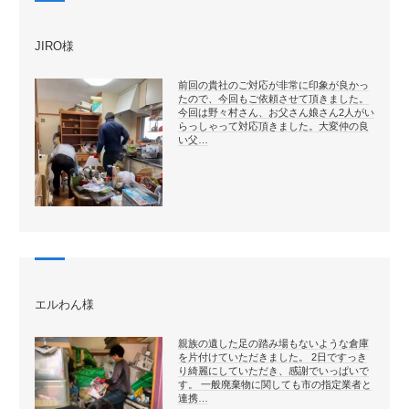
JIRO様
前回の貴社のご対応が非常に印象が良かっ
たので、今回もご依頼させて頂きました。
今回は野々村さん、お父さん娘さん2人がい
らっしゃって対応頂きました。大変仲の良
い父…
エルわん様
親族の遺した足の踏み場もないような倉庫
を片付けていただきました。 2日ですっき
り綺麗にしていただき、感謝でいっぱいで
す。 一般廃棄物に関しても市の指定業者と
連携…