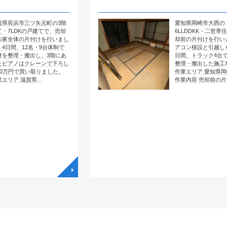
矢元町の3階
愛知県岡崎市大西の
戸建てで、売却
6LLDDKK・二世帯住宅で、売
付けを行いまし
却前の片付けを行いました。エ
名・9台体制で
アコン移設と引越しを含めて4
し、3階にあ
日間、トラック4台で全部屋を
レーンで下ろし
整理・搬出した施工事例です。
取りました。
作業エリア 愛知県岡崎市大西
県…
作業内容 売却前の片付け …
◥
◥