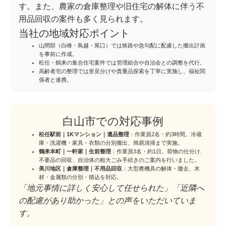
す。また、農家の倉庫整理や旧住宅の解体に伴う不
用品回収の案件も多く見られます。
当社の地域対応ポイント
山間部（白峰・鳥越・尾口）では狭路や急勾配に配慮した搬出計画
を事前に作成。
松任・鶴来の集合住宅案件では管理組合や自治会との調整を代行。
高齢者宅の整理では形見分けや貴重品探索を丁寧に実施し、福祉関
係者と連携。
白山市での対応事例
松任駅前｜1Kマンション｜遺品整理
：作業員2名・約3時間。冷蔵
庫・洗濯機・家具・衣類の分別搬出、簡易清掃まで実施。
鶴来本町｜一軒家｜生前整理
：作業員3名・約1日。荷物の仕分け、
不要品の回収、自治体の粗大ごみ手続きのご案内を行いました。
美川地区｜倉庫整理｜不用品回収
：大型農機具の解体・撤去、木
材・金属類の分別・積込を対応。
「地元事情に詳しく安心して任せられた」「近隣へ
の配慮があり助かった」との声をいただいていま
す。