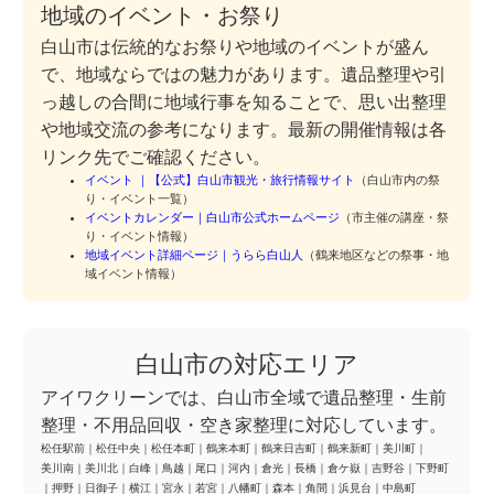
地域のイベント・お祭り
白山市は伝統的なお祭りや地域のイベントが盛ん
で、地域ならではの魅力があります。遺品整理や引
っ越しの合間に地域行事を知ることで、思い出整理
や地域交流の参考になります。最新の開催情報は各
リンク先でご確認ください。
イベント ｜【公式】白山市観光・旅行情報サイト
（白山市内の祭
り・イベント一覧）
イベントカレンダー｜白山市公式ホームページ
（市主催の講座・祭
り・イベント情報）
地域イベント詳細ページ｜うらら白山人
（鶴来地区などの祭事・地
域イベント情報）
白山市の対応エリア
アイワクリーンでは、白山市全域で遺品整理・生前
整理・不用品回収・空き家整理に対応しています。
松任駅前
｜
松任中央
｜
松任本町
｜
鶴来本町
｜
鶴来日吉町
｜
鶴来新町
｜
美川町
｜
美川南
｜
美川北
｜
白峰
｜
鳥越
｜
尾口
｜
河内
｜
倉光
｜
長橋
｜
倉ケ嶽
｜
吉野谷
｜
下野町
｜
押野
｜
日御子
｜
横江
｜
宮永
｜
若宮
｜
八幡町
｜
森本
｜
角間
｜
浜見台
｜
中島町