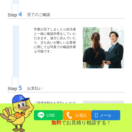
4
完了のご確認
Step
作業が完了しましたら担当者
と一緒に確認作業をしていた
だきます。遠方に住んでいた
り、立ち合いが難しいお客様
に関しては写真での確認作業
も可能です。
5
お支払い
Step
ご請求金額をお支払いいただ
きます。

LINE
お電話
メール
無料
でお見積り相談する！