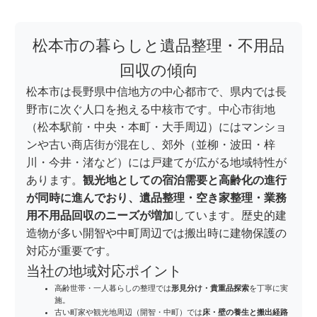
松本市の暮らしと遺品整理・不用品
回収の傾向
松本市は長野県中信地方の中心都市で、県内では長
野市に次ぐ人口を抱える中核市です。中心市街地
（松本駅前・中央・本町・大手周辺）にはマンショ
ンや古い商店街が混在し、郊外（並柳・波田・梓
川・今井・渚など）には戸建てが広がる地域特性が
あります。
観光地としての宿泊需要と高齢化の進行
が同時に進んでおり、遺品整理・空き家整理・業務
用不用品回収のニーズが増加
しています。歴史的建
造物が多い開智や中町周辺では搬出時に建物保護の
対応が重要です。
当社の地域対応ポイント
高齢世帯・一人暮らしの整理では
形見分け・貴重品探索
を丁寧に実
施。
古い町家や観光地周辺（開智・中町）では
床・壁の養生と搬出経路