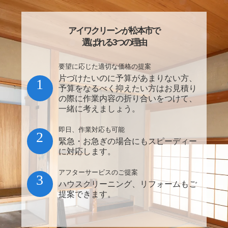
アイワクリーンが松本市で
選ばれる3つの理由
要望に応じた適切な価格の提案
片づけたいのに予算があまりない方、
1
予算をなるべく抑えたい方はお見積り
の際に作業内容の折り合いをつけて、
一緒に考えましょう。
即日、作業対応も可能
2
緊急・お急ぎの場合にもスピーディー
に対応します。
アフターサービスのご提案
3
ハウスクリーニング、リフォームもご
提案できます。