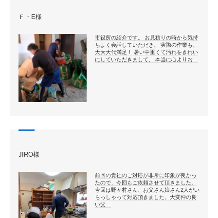
Ｆ・E様
市役所の紹介です。 お見積りの時から気持
ちよく会話していただき、 実際の作業も、
大大大代満足！ 暑い中重くて汚れをきれい
にしていただきまして、 本当に心よりお…
JIRO様
前回の貴社のご対応が非常に印象が良かっ
たので、今回もご依頼させて頂きました。
今回は野々村さん、お父さん娘さん2人がい
らっしゃって対応頂きました。大変仲の良
い父…