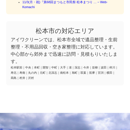
11/3(月・祝)『第68回まつもと市民祭 松本まつり … – Web-
Komachi
松本市の対応エリア
アイワクリーンでは、松本市全域で遺品整理・生前
整理・不用品回収・空き家整理に対応しています。
中心部から郊外まで迅速に訪問・見積もりいたしま
す。
松本駅前
｜
中央
｜
本町
｜
開智
｜
中町
｜
大手
｜
渚
｜
深志
｜
今井
｜
並柳
｜
波田
｜
梓川
｜
寿北
｜
寿南
｜
丸の内
｜
元町
｜
北深志
｜
南松本
｜
旭町
｜
双葉
｜
筑摩
｜
宮渕
｜
横田
｜
両島
｜
村井
｜
沢村