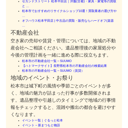
セカンドストリート 松本平田店｜洋服(古着)・家具・家電等の買取
と …
松本市でおすすめのリサイクルショップ10選！買取業者の選び方や
…
オフハウス松本平田店 | 中古品の買取・販売ならハードオフ(楽器
…
不動産会社
空き家の売却や賃貸・管理については、地域の不動
産会社へご相談ください。遺品整理後の家屋処分や
今後の管理計画を一緒に進める際に役立ちます。
松本市の不動産会社一覧 – SUUMO
【ハトマークサイト】長野県松本市の不動産会社の検索結果
松本市の不動産会社一覧 – SUUMO（賃貸）
地域のイベント・お祭り
松本市は城下町の風情や季節ごとのイベントが多
く、地域の魅力が詰まった行事が多数開催されま
す。遺品整理や引越しのタイミングで地域の行事情
報をチェックすると、混雑や搬出の都合を避けやす
くなります。
イベント一覧｜ぐるっと松本
イベント – 新まつもと物語