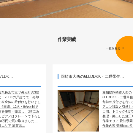
作業実績
一覧を見る
岡崎市大西の6LLDDKK・二世帯住…
矢元町の3階
愛知県岡崎市大西の
建てで、売却
6LLDDKK・二世帯住宅で、売
けを行いまし
却前の片付けを行いました。エ
・9台体制で
アコン移設と引越しを含めて4
し、3階にあ
日間、トラック4台で全部屋を
ーンで下ろし
整理・搬出した施工事例です。
取りました。
作業エリア 愛知県岡崎市大西
県…
作業内容 売却前の片付け …