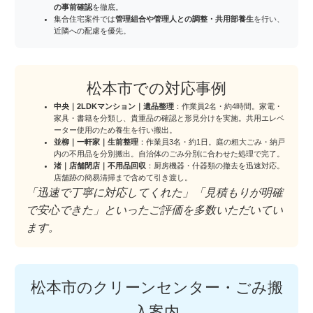
の事前確認
を徹底。
集合住宅案件では
管理組合や管理人との調整・共用部養生
を行い、
近隣への配慮を優先。
松本市での対応事例
中央｜2LDKマンション｜遺品整理
：作業員2名・約4時間。家電・
家具・書籍を分類し、貴重品の確認と形見分けを実施。共用エレベ
ーター使用のため養生を行い搬出。
並柳｜一軒家｜生前整理
：作業員3名・約1日。庭の粗大ごみ・納戸
内の不用品を分別搬出。自治体のごみ分別に合わせた処理で完了。
渚｜店舗閉店｜不用品回収
：厨房機器・什器類の撤去を迅速対応。
店舗跡の簡易清掃まで含めて引き渡し。
「迅速で丁寧に対応してくれた」「見積もりが明確
で安心できた」といったご評価を多数いただいてい
ます。
松本市のクリーンセンター・ごみ搬
入案内