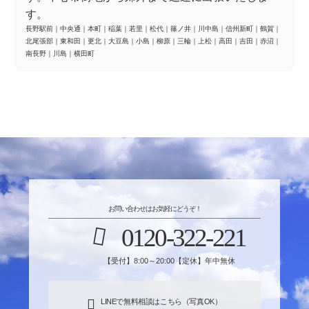
す。
長野駅前
｜
中央通
｜
本町
｜
稲葉
｜
若里
｜
松代
｜
篠ノ井
｜
川中島
｜
信州新町
｜
鶴賀
｜
北尾張部
｜
東和田
｜
更北
｜
大豆島
｜
小島
｜
柳原
｜
三輪
｜
上松
｜
高田
｜
吉田
｜
赤沼
｜
南長野
｜
川島
｜
横田町
お問い合わせはお気軽にどうぞ！
0120-322-221
【受付】8:00～20:00【定休】年中無休
LINEで無料相談はこちら（写真OK）