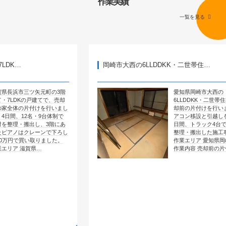
作業実績
一覧を見る
岡崎市大西の6LLDDKK・二世帯住…
矢元町の3階
愛知県岡崎市大西の
戸建てで、売却
6LLDDKK・二世帯住宅で、売
付けを行いまし
却前の片付けを行いました。エ
・9台体制で
アコン移設と引越しを含めて4
し、3階にあ
日間、トラック4台で全部屋を
レーンで下ろし
整理・搬出した施工事例です。
取りました。
作業エリア 愛知県岡崎市大西
県…
作業内容 売却前の片付け …