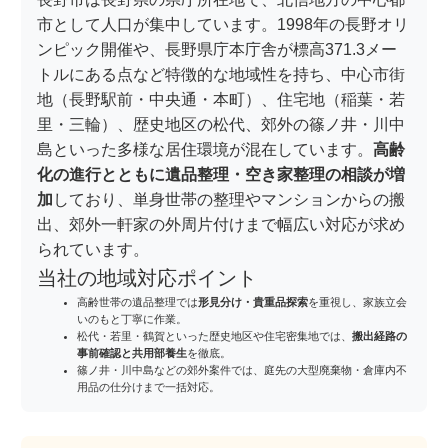
市として人口が集中しています。1998年の長野オリ
ンピック開催や、長野県庁本庁舎が標高371.3メー
トルにある点など特徴的な地域性を持ち、中心市街
地（長野駅前・中央通・本町）、住宅地（稲葉・若
里・三輪）、歴史地区の松代、郊外の篠ノ井・川中
島といった多様な居住環境が混在しています。
高齢
化の進行とともに遺品整理・空き家整理の相談が増
加
しており、単身世帯の整理やマンションからの搬
出、郊外一軒家の外周片付けまで幅広い対応が求め
られています。
当社の地域対応ポイント
高齢世帯の遺品整理では
形見分け・貴重品探索
を重視し、家族立会
いのもと丁寧に作業。
松代・若里・鶴賀といった歴史地区や住宅密集地では、
搬出経路の
事前確認と共用部養生
を徹底。
篠ノ井・川中島などの郊外案件では、庭先の大型廃棄物・倉庫内不
用品の仕分けまで一括対応。