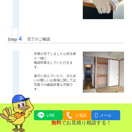
4
完了のご確認
Step
作業が完了しましたら担当者
と一緒に
確認作業をしていただきま
す。
遠方に住んでいたり、立ち合
いが難しいお客様に関しては
写真での確認作業も可能で
す。
5
お支払い
Step

LINE
お電話
メール
無料
でお見積り相談する！
ご請求金額をお支払いいただ
きます。