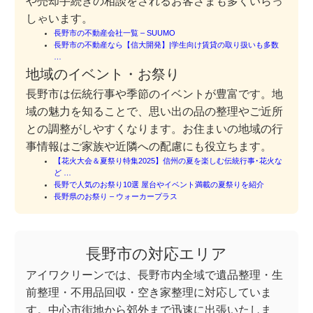
や売却手続きの相談をされるお客さまも多くいらっ
しゃいます。
長野市の不動産会社一覧 – SUUMO
長野市の不動産なら【信大開発】|学生向け賃貸の取り扱いも多数
…
地域のイベント・お祭り
長野市は伝統行事や季節のイベントが豊富です。地
域の魅力を知ることで、思い出の品の整理やご近所
との調整がしやすくなります。お住まいの地域の行
事情報はご家族や近隣への配慮にも役立ちます。
【花火大会＆夏祭り特集2025】信州の夏を楽しむ伝統行事･花火な
ど …
長野で人気のお祭り10選 屋台やイベント満載の夏祭りを紹介
長野県のお祭り – ウォーカープラス
長野市の対応エリア
アイワクリーンでは、長野市内全域で遺品整理・生
前整理・不用品回収・空き家整理に対応していま
す。中心市街地から郊外まで迅速に出張いたしま