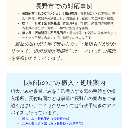
長野市での対応事例
長野駅前｜1LDKマンション｜遺品整理
：作業員2名・約3時間。家
具・家電・衣類を分別搬出し、貴重品は一覧化してご家族へ報告。
松代｜一軒家｜空き家整理
：作業員4名・2日間。納屋内の農機具・
古家具の仕分け、可燃・不燃の分別処理を実施。
篠ノ井｜店舗閉店｜不用品回収
：厨房機器・什器類の分解搬出とリ
サイクル手配を含めて対応。短期での撤去を完了。
「遺品の扱いが丁寧で安心した」「見積もりが分か
りやすく、追加費用が明確だった」といったご感想
を多数いただいています。
長野市のごみ搬入・処理案内
粗大ごみや多量ごみを自己搬入する際の手続きや搬
入場所、受付時間などは事前に長野市の案内をご確
認ください。アイワクリーンでは行政手続きのアド
バイスも行っています。
粗大ごみ・持込案内（長野市公式）
ごみの分け方・出し方（収集日・注意事項）