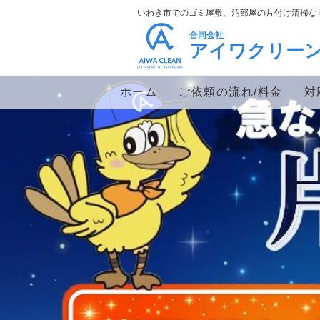
いわき市でのゴミ屋敷、汚部屋の片付け清掃な
合同会社
アイワクリー
ホーム
ご依頼の流れ/料金
対