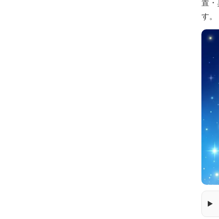
置・
す。