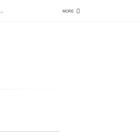
…
MORE
…