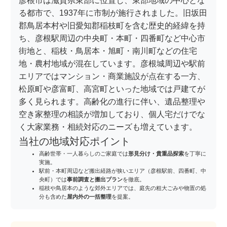
彦根市は滋賀県東部に位置し、東部地域の中心とな
る都市で、1937年に市制が施行されました。旧坂田
郡鳥居本村や旧愛知郡稲枝町を含む歴史的経緯を持
ち、彦根駅周辺の中央町・本町・四番町など中心市
街地と、稲枝・鳥居本・旭町・南川町などの住宅
地・農村地域が混在しています。彦根城周辺や駅前
エリアではマンション・商業施設が点在する一方、
松原町や彦富町、高宮町といった地域では戸建てが
多く見られます。高齢化の進行に伴い、遺品整理や
空き家整理の相談が増加しており、個人宅だけでな
く大家業務・相続対応のニーズも増えています。
当社の地域対応ポイント
高齢世帯・一人暮らしのご家庭では
形見分け・貴重品探索
を丁寧に
実施。
駅前・本町周辺など搬出経路が狭いエリア（彦根駅前、四番町、中
央町）では
事前調査と搬出プラン
を徹底。
稲枝や鳥居本のような郊外エリアでは、庭先の粗大ごみや物置の処
分も含めた
屋内外の一括整理
を提案。