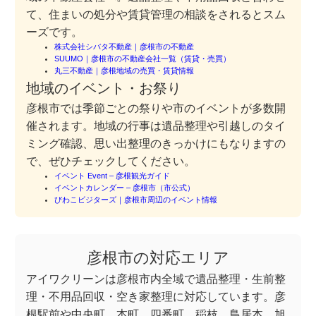
て、住まいの処分や賃貸管理の相談をされるとスム
ーズです。
株式会社シバタ不動産｜彦根市の不動産
SUUMO｜彦根市の不動産会社一覧（賃貸・売買）
丸三不動産｜彦根地域の売買・賃貸情報
地域のイベント・お祭り
彦根市では季節ごとの祭りや市のイベントが多数開
催されます。地域の行事は遺品整理や引越しのタイ
ミング確認、思い出整理のきっかけにもなりますの
で、ぜひチェックしてください。
イベント Event – 彦根観光ガイド
イベントカレンダー – 彦根市（市公式）
びわこビジターズ｜彦根市周辺のイベント情報
彦根市の対応エリア
アイワクリーンは彦根市内全域で遺品整理・生前整
理・不用品回収・空き家整理に対応しています。彦
根駅前や中央町、本町、四番町、稲枝、鳥居本、旭