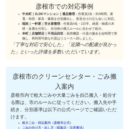
彦根市での対応事例
中央町｜2LDKマンション｜遺品整理
：作業員2名・約4時間。家
電・布団・家具・書籍を分別搬出し、形見分けの立ち会いに対応。
稲枝｜一軒家｜空き家整理
：作業員4名・1日半。納屋・物置の木
材・金属を分別し、自治体の搬入ルールに合わせて処分。
本町｜店舗閉店｜不用品回収
：厨房機器・什器の撤去を短時間で実
施し、再利用可能な什器はリユースへ回しました。
「丁寧な対応で安心した」「近隣への配慮が良かっ
た」といった評価を多数いただいています。
彦根市のクリーンセンター・ごみ搬
入案内
彦根市内で粗大ごみや大量ごみを自己搬入・処分す
る際は、市のルールに従ってください。搬入先や手
続き、分別基準は以下の公式ページでご確認いただ
けます。
粗大ごみ・持込案内（彦根市公式）
ごみの分け方・出し方（収集日・注意事項）