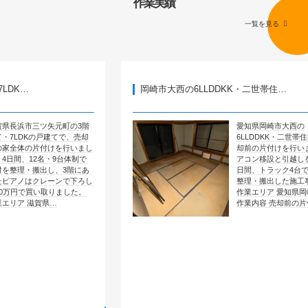
作業実績
一覧を見る
岡崎市大西の6LLDDKK・二世帯住…
矢元町の3階
愛知県岡崎市大西の
戸建てで、売却
6LLDDKK・二世帯住宅で、売
付けを行いまし
却前の片付けを行いました。エ
・9台体制で
アコン移設と引越しを含めて4
し、3階にあ
日間、トラック4台で全部屋を
レーンで下ろし
整理・搬出した施工事例です。
取りました。
作業エリア 愛知県岡崎市大西
県…
作業内容 売却前の片付け …