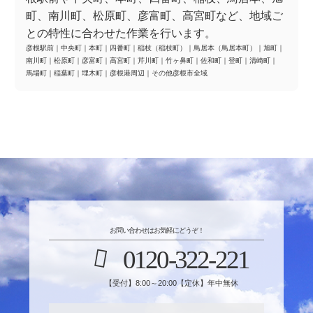
町、南川町、松原町、彦富町、高宮町など、地域ご
との特性に合わせた作業を行います。
彦根駅前
｜
中央町
｜
本町
｜
四番町
｜
稲枝（稲枝町）
｜
鳥居本（鳥居本町）
｜
旭町
｜
南川町
｜
松原町
｜
彦富町
｜
高宮町
｜
芹川町
｜
竹ヶ鼻町
｜
佐和町
｜
登町
｜
清崎町
｜
馬場町
｜
稲葉町
｜
埋木町
｜
彦根港周辺
｜
その他彦根市全域
お問い合わせはお気軽にどうぞ！
0120-322-221
【受付】8:00～20:00【定休】年中無休