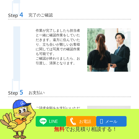
4
完了のご確認
Step
作業が完了しましたら担当者
と一緒に確認作業をしていた
だきます。遠方に住んでいた
り、立ち合いが難しいお客様
に関しては写真での確認作業
も可能です。
ご確認が終わりましたら、お
引渡し、清算となります。
5
お支払い
Step
ご請求金額をお支払いいただ
きます。
現金・クレジットカード・お

LINE
お電話
メール
振込にてお支払いいただけま
す。
無料
でお見積り相談する！
作業日当日から買い取り金額
と作業整理費用との相殺が可