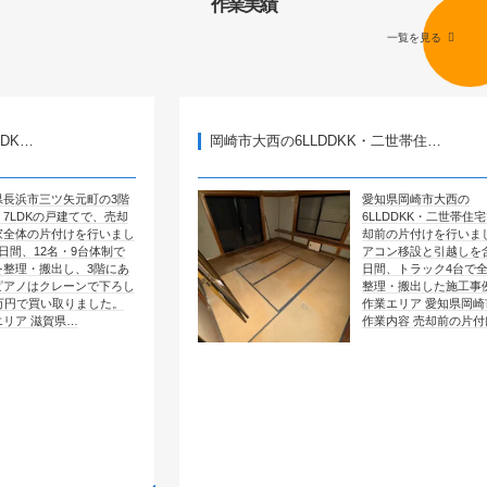
作業実績
一覧を見る
岡崎市大西の6LLDDKK・二世帯住…
元町の3階
愛知県岡崎市大西の
てで、売却
6LLDDKK・二世帯住宅で、売
を行いまし
却前の片付けを行いました。エ
9台体制で
アコン移設と引越しを含めて4
、3階にあ
日間、トラック4台で全部屋を
ンで下ろし
整理・搬出した施工事例です。
りました。
作業エリア 愛知県岡崎市大西
…
作業内容 売却前の片付け …