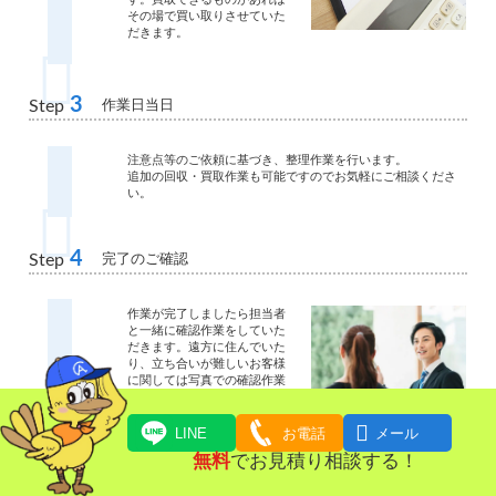
その場で買い取りさせていた
だきます。
3
作業日当日
Step
注意点等のご依頼に基づき、整理作業を行います。
追加の回収・買取作業も可能ですのでお気軽にご相談くださ
い。
4
完了のご確認
Step
作業が完了しましたら担当者
と一緒に確認作業をしていた
だきます。遠方に住んでいた
り、立ち合いが難しいお客様
に関しては写真での確認作業
も可能です。
ご確認が終わりましたら、お

引渡し、清算となります。
LINE
お電話
メール
無料
でお見積り相談する！