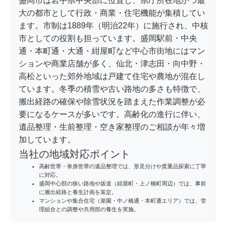
盛岡市は岩手県中央部に位置し、県庁所在地かつ最
大の都市として行政・商業・住宅機能が集積してい
ます。市制は1889年（明治22年）に施行され、中核
市としての役割も担っています。盛岡駅前・中央
通・本町通・大通・紺屋町など中心市街地にはマン
ションや商業店舗が多く、仙北・津志田・向中野・
高松といった郊外地域は戸建て住宅や農地が混在し
ています。冬季の積雪や古い路地の多さも特徴で、
搬出経路の確保や除雪状況を踏まえた作業調整が必
要になるケースが多いです。高齢化の進行に伴い、
遺品整理・生前整理・空き家整理のご相談が年々増
加しています。
当社の地域対応ポイント
高齢世帯・単身世帯の遺品整理では、形見分けや貴重品探索に丁寧
に対応。
盛岡中心部の狭い路地や坂道（紺屋町・上ノ橋町周辺）では、事前
に搬出経路と養生計画を策定。
マンションや集合住宅（菜園・中ノ橋通・本町通エリア）では、管
理組合との調整や共用部の養生を実施。