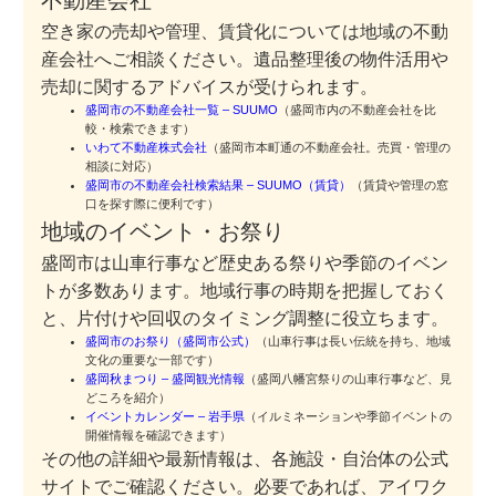
不動産会社
空き家の売却や管理、賃貸化については地域の不動
産会社へご相談ください。遺品整理後の物件活用や
売却に関するアドバイスが受けられます。
盛岡市の不動産会社一覧 – SUUMO
（盛岡市内の不動産会社を比
較・検索できます）
いわて不動産株式会社
（盛岡市本町通の不動産会社。売買・管理の
相談に対応）
盛岡市の不動産会社検索結果 – SUUMO（賃貸）
（賃貸や管理の窓
口を探す際に便利です）
地域のイベント・お祭り
盛岡市は山車行事など歴史ある祭りや季節のイベン
トが多数あります。地域行事の時期を把握しておく
と、片付けや回収のタイミング調整に役立ちます。
盛岡市のお祭り（盛岡市公式）
（山車行事は長い伝統を持ち、地域
文化の重要な一部です）
盛岡秋まつり – 盛岡観光情報
（盛岡八幡宮祭りの山車行事など、見
どころを紹介）
イベントカレンダー – 岩手県
（イルミネーションや季節イベントの
開催情報を確認できます）
その他の詳細や最新情報は、各施設・自治体の公式
サイトでご確認ください。必要であれば、アイワク