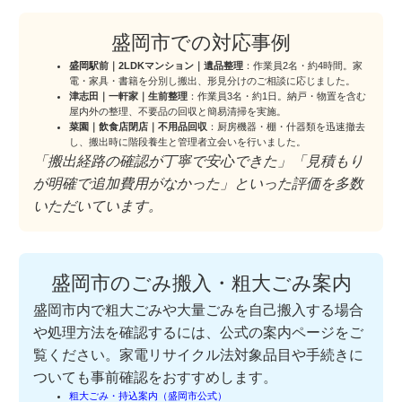
盛岡市での対応事例
盛岡駅前｜2LDKマンション｜遺品整理
：作業員2名・約4時間。家
電・家具・書籍を分別し搬出、形見分けのご相談に応じました。
津志田｜一軒家｜生前整理
：作業員3名・約1日。納戸・物置を含む
屋内外の整理、不要品の回収と簡易清掃を実施。
菜園｜飲食店閉店｜不用品回収
：厨房機器・棚・什器類を迅速撤去
し、搬出時に階段養生と管理者立会いを行いました。
「搬出経路の確認が丁寧で安心できた」「見積もり
が明確で追加費用がなかった」といった評価を多数
いただいています。
盛岡市のごみ搬入・粗大ごみ案内
盛岡市内で粗大ごみや大量ごみを自己搬入する場合
や処理方法を確認するには、公式の案内ページをご
覧ください。家電リサイクル法対象品目や手続きに
ついても事前確認をおすすめします。
粗大ごみ・持込案内（盛岡市公式）