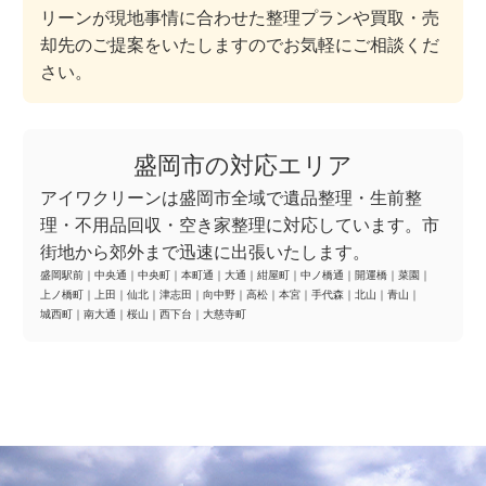
リーンが現地事情に合わせた整理プランや買取・売
却先のご提案をいたしますのでお気軽にご相談くだ
さい。
盛岡市の対応エリア
アイワクリーンは盛岡市全域で遺品整理・生前整
理・不用品回収・空き家整理に対応しています。市
街地から郊外まで迅速に出張いたします。
盛岡駅前
｜
中央通
｜
中央町
｜
本町通
｜
大通
｜
紺屋町
｜
中ノ橋通
｜
開運橋
｜
菜園
｜
上ノ橋町
｜
上田
｜
仙北
｜
津志田
｜
向中野
｜
高松
｜
本宮
｜
手代森
｜
北山
｜
青山
｜
城西町
｜
南大通
｜
桜山
｜
西下台
｜
大慈寺町