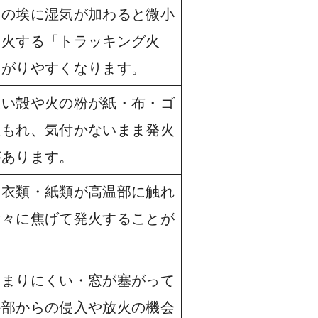
口の埃に湿気が加わると微小
発火する「トラッキング火
ながりやすくなります。
吸い殻や火の粉が紙・布・ゴ
埋もれ、気付かないまま発火
があります。
・衣類・紙類が高温部に触れ
徐々に焦げて発火することが
。
閉まりにくい・窓が塞がって
外部からの侵入や放火の機会