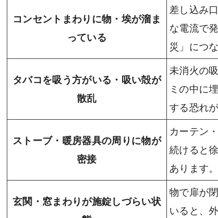
差し込み
コンセントまわりに物・埃が溜ま
な電流で
っている
災」につ
未消火の
タバコを吸う方がいる・吸い殻が
ミの中に
散乱
する恐れ
カーテン
ストーブ・暖房器具の周りに物が
続けると
密接
あります
物で扉が
玄関・窓まわりが施錠しづらい状
いると、