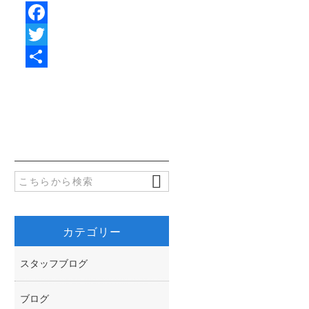
F
a
T
c
w
共
e
i
有
b
t
o
t
o
e
k
r
カテゴリー
スタッフブログ
ブログ