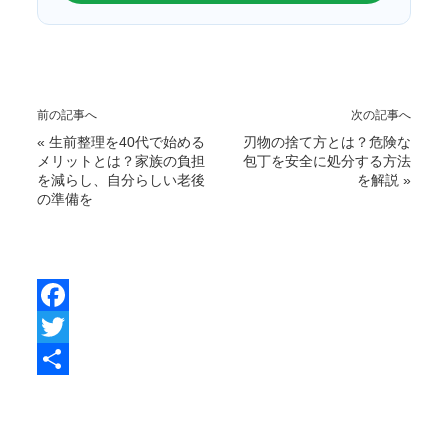
前の記事へ
次の記事へ
«
生前整理を40代で始める
刃物の捨て方とは？危険な
メリットとは？家族の負担
包丁を安全に処分する方法
を減らし、自分らしい老後
を解説
»
の準備を
F
a
T
c
w
共
e
i
有