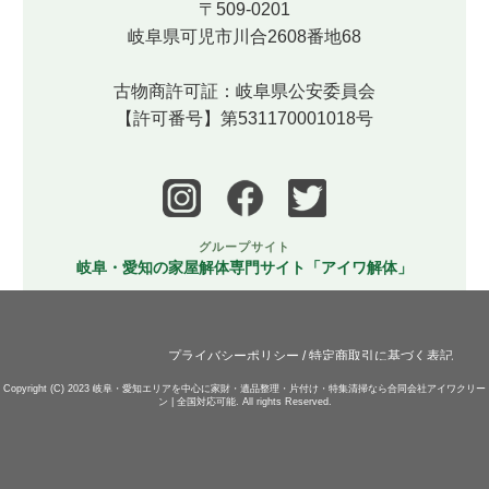
〒509-0201
岐阜県可児市川合2608番地68
古物商許可証：岐阜県公安委員会
【許可番号】第531170001018号
グループサイト
岐阜・愛知の家屋解体専門サイト「アイワ解体」
プライバシーポリシー
/
特定商取引に基づく表記
Copyright (C) 2023
岐阜・愛知エリアを中心に家財・遺品整理・片付け・特集清掃なら合同会社アイワクリー
ン | 全国対応可能.
All rights Reserved.