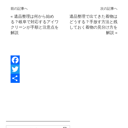
前の記事へ
次の記事へ
«
遺品整理は何から始め
遺品整理で出てきた着物は
る？岐阜で対応するアイワ
どうする？手放す方法と残
クリーンが手順と注意点を
しておく着物の見分け方を
解説
解説
»
F
a
T
c
w
共
e
i
有
b
t
o
t
o
e