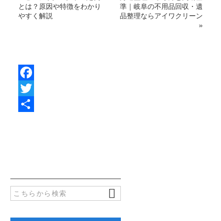
とは？原因や特徴をわかり
準｜岐阜の不用品回収・遺
やすく解説
品整理ならアイワクリーン
»
F
a
T
c
w
共
e
i
有
b
t
o
t
o
e
k
r