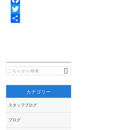
F
a
T
c
w
共
e
i
有
b
t
o
t
o
e
k
r
カテゴリー
スタッフブログ
ブログ