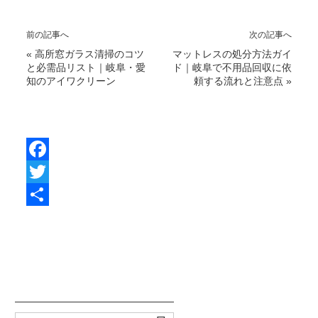
前の記事へ
次の記事へ
«
高所窓ガラス清掃のコツ
マットレスの処分方法ガイ
と必需品リスト｜岐阜・愛
ド｜岐阜で不用品回収に依
知のアイワクリーン
頼する流れと注意点
»
F
a
T
c
w
共
e
i
有
b
t
o
t
o
e