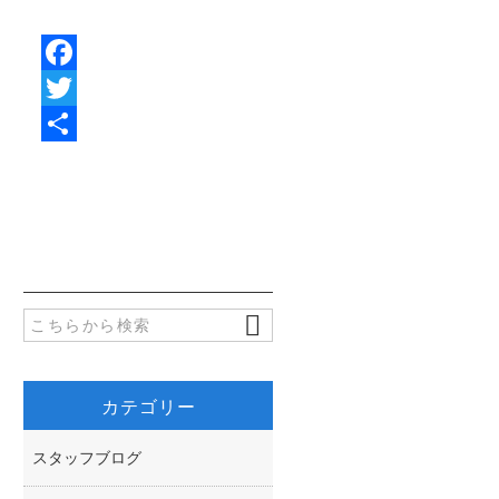
F
a
T
c
w
共
e
i
有
b
t
o
t
o
e
k
r
カテゴリー
スタッフブログ