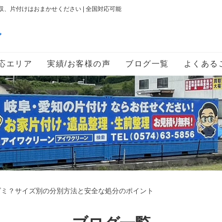
、片付けはおまかせください | 全国対応可能
ン
応エリア
実績/お客様の声
ブログ一覧
よくある
ゴミ？サイズ別の分別方法と安全な処分のポイント