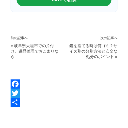
前の記事へ
次の記事へ
«
岐阜県大垣市での片付
鏡を捨てる時は何ゴミ？サ
け、遺品整理でおこまりな
イズ別の分別方法と安全な
ら
処分のポイント
»
F
a
T
c
w
共
e
i
有