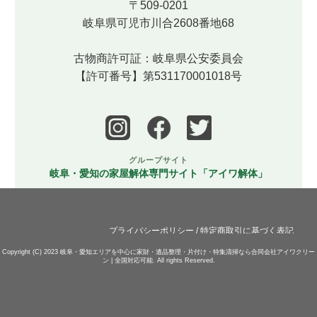
〒509-0201
岐阜県可児市川合2608番地68
古物商許可証：岐阜県公安委員会
【許可番号】第531170001018号
グループサイト
岐阜・愛知の家屋解体専門サイト「アイワ解体」
プライバシーポリシー
/
特定商取引に基づく表記
Copyright (C) 2023
岐阜・愛知エリアを中心に家財・遺品整理・片付け・特集清掃なら合同会社アイワクリー
ン | 全国対応可能.
All rights Reserved.