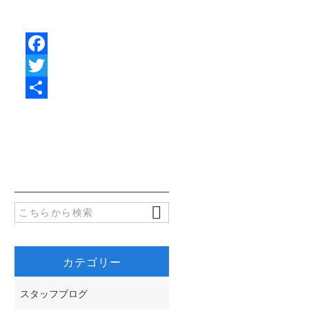
F
a
T
c
w
共
e
i
有
b
t
o
t
o
e
k
r
カテゴリー
スタッフブログ