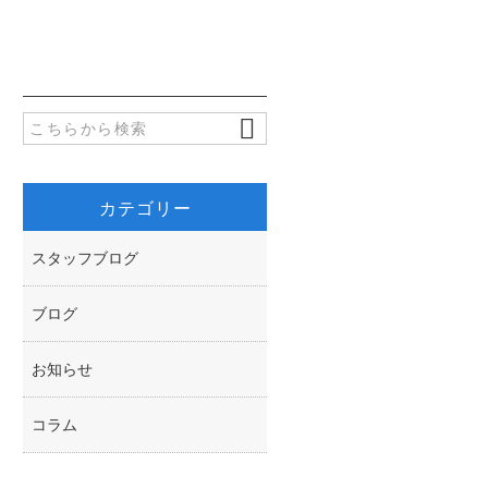
e
i
有
b
t
o
t
o
e
k
r
カテゴリー
スタッフブログ
ブログ
お知らせ
コラム