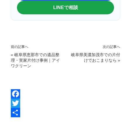
LINEで相談
前の記事へ
次の記事へ
«
岐阜県恵那市での遺品整
岐阜県美濃加茂市での片付
理・実家片付け事例｜アイ
けでおこまりなら
»
ワクリーン
F
a
T
c
w
共