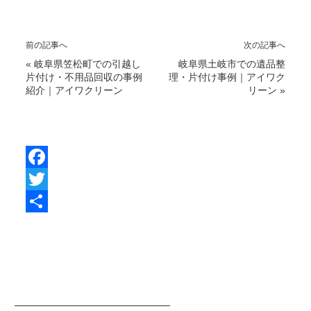
前の記事へ
次の記事へ
«
岐阜県笠松町での引越し
岐阜県土岐市での遺品整
片付け・不用品回収の事例
理・片付け事例｜アイワク
紹介｜アイワクリーン
リーン
»
F
a
T
c
w
共
e
i
有
b
t
o
t