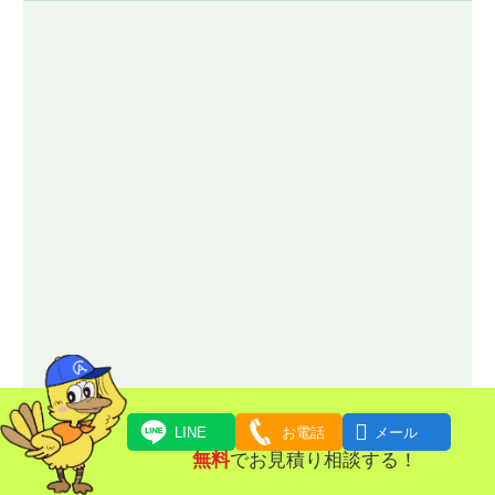

LINE
お電話
メール
無料
でお見積り相談する！