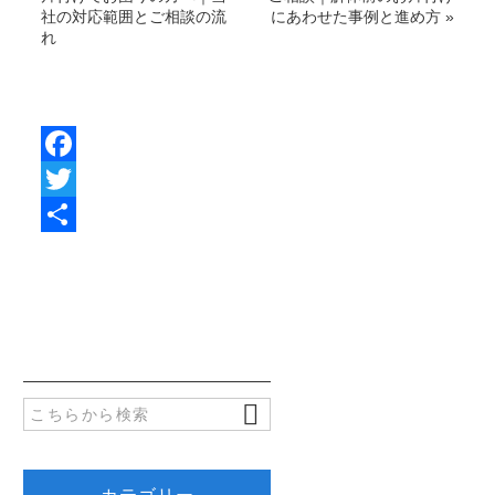
社の対応範囲とご相談の流
にあわせた事例と進め方
»
れ
F
a
T
c
w
共
e
i
有
b
t
o
t
o
e
k
r