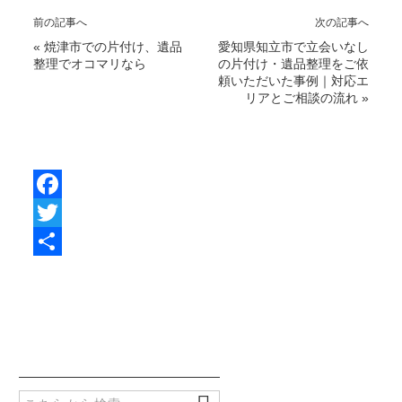
前の記事へ
次の記事へ
«
焼津市での片付け、遺品
愛知県知立市で立会いなし
整理でオコマリなら
の片付け・遺品整理をご依
頼いただいた事例｜対応エ
リアとご相談の流れ
»
F
a
T
c
w
共
e
i
有
b
t
o
t
o
e