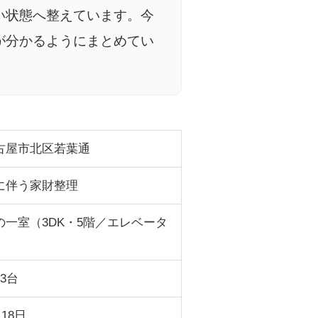
い状態へ整えています。今
が分かるようにまとめてい
古屋市北区若葉通
に伴う家財整理
の一室（3DK・5階／エレベータ
3台
月18日