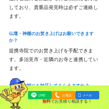
しており、貴重品発見時は必ずご連絡し
ます。
仏壇・神棚のお焚き上げはお願いできます
か？
提携寺院でのお焚き上げを手配できま
す。多治見市・近隣のお寺と連携してい
ます。
急ぎの依頼にも対応してもらえますか？

退去期限・解体前など、緊急のご依頼に
LINE
お電話
メール
無料
でお見積り相談する！
も最大限対応します。