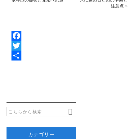
依存症の症状と克服への道
ーズに進めるための準備と
注意点
»
F
a
T
c
w
共
e
i
有
b
t
o
t
o
e
k
r
カテゴリー