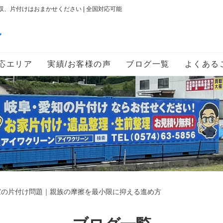
、片付けはおまかせください | 全国対応可能
ン
応エリア
実績/お客様の声
ブログ一覧
よくある
家の片付け問題｜親族の摩擦を最小限に抑える進め方