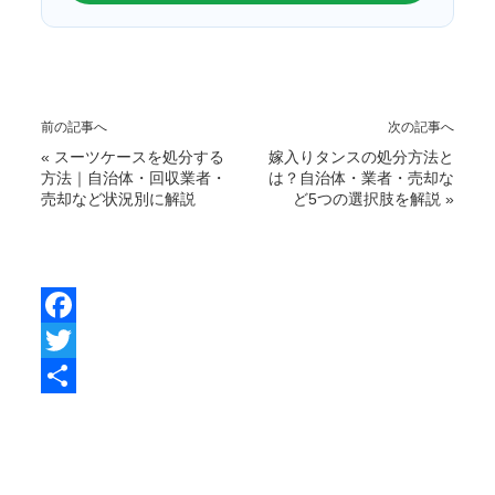
前の記事へ
次の記事へ
«
スーツケースを処分する
嫁入りタンスの処分方法と
方法｜自治体・回収業者・
は？自治体・業者・売却な
売却など状況別に解説
ど5つの選択肢を解説
»
F
a
T
c
w
共
e
i
有
b
t