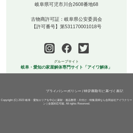
岐阜県可児市川合2608番地68
古物商許可証：岐阜県公安委員会
【許可番号】第531170001018号
グループサイト
岐阜・愛知の家屋解体専門サイト「アイワ解体」
プライバシーポリシー
/
特定商取引に基づく表記
Copyright (C) 2023
岐阜・愛知エリアを中心に家財・遺品整理・片付け・特集清掃なら合同会社アイワクリー
ン | 全国対応可能.
All rights Reserved.