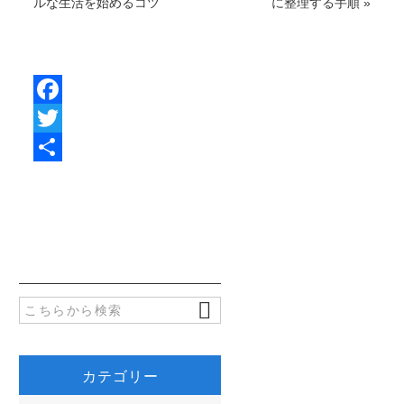
ルな生活を始めるコツ
に整理する手順
»
F
a
T
c
w
共
e
i
有
b
t
o
t
o
e
k
r
カテゴリー