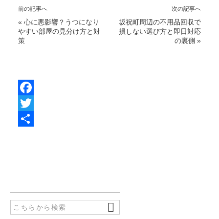
前の記事へ
次の記事へ
«
心に悪影響？うつになり
坂祝町周辺の不用品回収で
やすい部屋の見分け方と対
損しない選び方と即日対応
策
の裏側
»
F
a
T
c
w
共
e
i
有
b
t
o
t
o
e
k
r