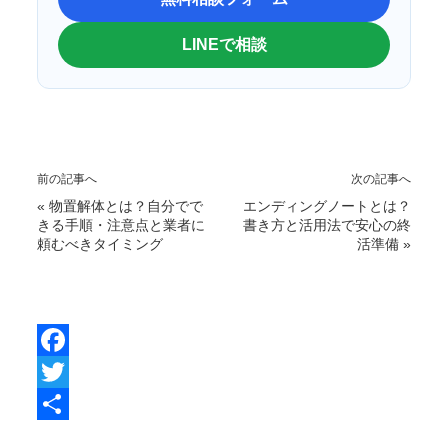
LINEで相談
前の記事へ
次の記事へ
«
物置解体とは？自分でで
エンディングノートとは？
きる手順・注意点と業者に
書き方と活用法で安心の終
頼むべきタイミング
活準備
»
F
a
T
c
w
共