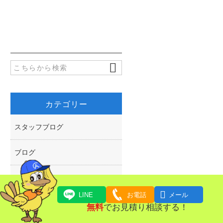
e
i
有
b
t
o
t
o
e
k
r
カテゴリー
スタッフブログ
ブログ
お知らせ

LINE
お電話
メール
コラム
無料
でお見積り相談する！