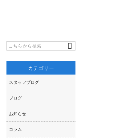
e
i
有
b
t
o
t
o
e
k
r
カテゴリー
スタッフブログ
ブログ
お知らせ
コラム