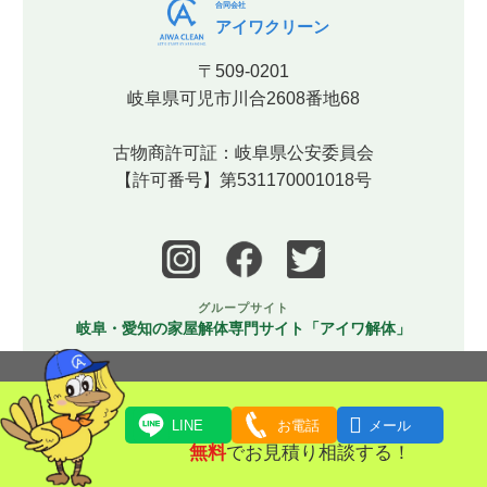
合同会社
アイワクリーン
〒509-0201
岐阜県可児市川合2608番地68
古物商許可証：岐阜県公安委員会
【許可番号】第531170001018号
グループサイト
岐阜・愛知の家屋解体専門サイト「アイワ解体」
プライバシーポリシー
/
特定商取引に基づく表記

LINE
お電話
メール
無料
でお見積り相談する！
Copyright (C) 2023
岐阜・愛知エリアを中心に家財・遺品整理・片付け・特集清掃なら合同会社アイワクリー
ン | 全国対応可能.
All rights Reserved.