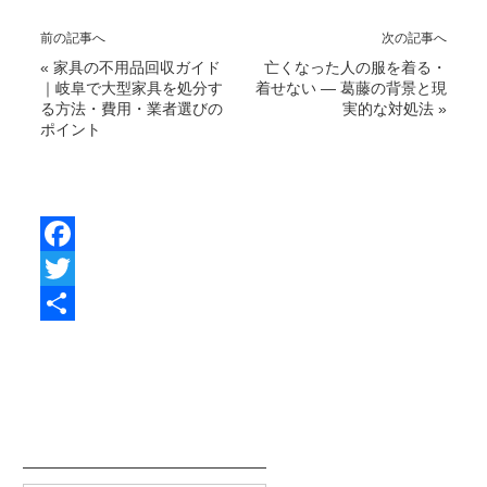
前の記事へ
次の記事へ
«
家具の不用品回収ガイド
亡くなった人の服を着る・
｜岐阜で大型家具を処分す
着せない — 葛藤の背景と現
る方法・費用・業者選びの
実的な対処法
»
ポイント
F
a
T
c
w
共
e
i
有
b
t
o
t
o
e